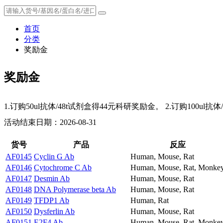
首页
分类
奖励金
奖励金
1.订购50ul抗体/48t试剂盒得44元科研奖励金。 2.订购100ul
活动结束日期：2026-08-31
货号
产品
反应
AF0145
Cyclin G Ab
Human, Mouse, Rat
AF0146
Cytochrome C Ab
Human, Mouse, Rat, Monke
AF0147
Desmin Ab
Human, Mouse, Rat
AF0148
DNA Polymerase beta Ab
Human, Mouse, Rat
AF0149
TFDP1 Ab
Human, Rat
AF0150
Dysferlin Ab
Human, Mouse, Rat
AF0151
E2F4 Ab
Human, Mouse, Rat, Monke