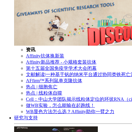
资讯
Affinity抗体换新装
Affinity新品推荐 - 小规格套装抗体
第十五届全国免疫学学术大会闭幕
文献解读|一种基于钒的纳米平台通过协同类铁死
AFfirm™系列鼠单克隆抗体
热点 | 细胞焦亡
热点 | 线粒体自噬
Cell：中山大学团队揭示线粒体定位的环状RNA（c
做WB实验，怎么能输在起跑线！
WB显色方法怎么选？Affinity助你一臂之力
研究与支持