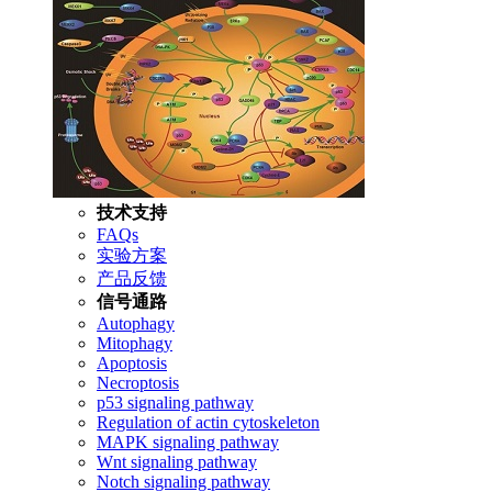
技术支持
FAQs
实验方案
产品反馈
信号通路
Autophagy
Mitophagy
Apoptosis
Necroptosis
p53 signaling pathway
Regulation of actin cytoskeleton
MAPK signaling pathway
Wnt signaling pathway
Notch signaling pathway