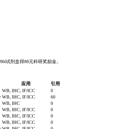
抗体/96t试剂盒得88元科研奖励金。
应用
引用
WB, IHC, IF/ICC
0
y
WB, IHC, IF/ICC
60
WB, IHC
0
WB, IHC, IF/ICC
0
WB, IHC, IF/ICC
0
WB, IHC, IF/ICC
0
y
WB, IHC, IF/ICC
0