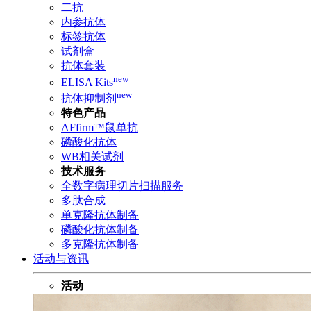
二抗
内参抗体
标签抗体
试剂盒
抗体套装
new
ELISA Kits
new
抗体抑制剂
特色产品
AFfirm™鼠单抗
磷酸化抗体
WB相关试剂
技术服务
全数字病理切片扫描服务
多肽合成
单克隆抗体制备
磷酸化抗体制备
多克隆抗体制备
活动与资讯
活动