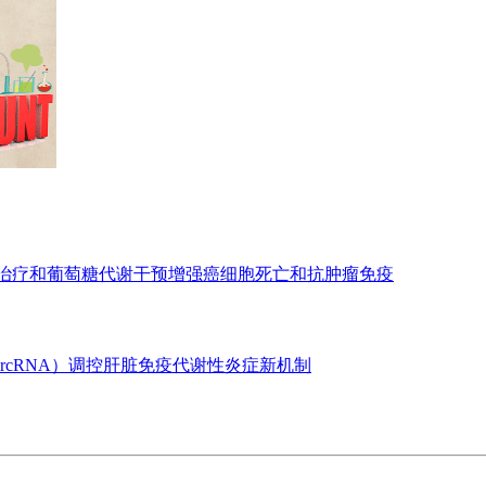
亡治疗和葡萄糖代谢干预增强癌细胞死亡和抗肿瘤免疫
ircRNA）调控肝脏免疫代谢性炎症新机制