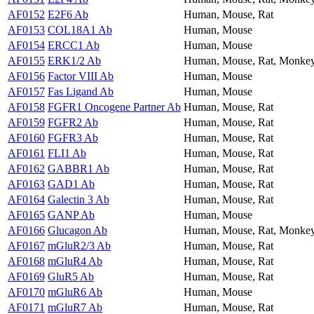
AF0152
E2F6 Ab
Human, Mouse, Rat
AF0153
COL18A1 Ab
Human, Mouse
AF0154
ERCC1 Ab
Human, Mouse
AF0155
ERK1/2 Ab
Human, Mouse, Rat, Monke
AF0156
Factor VIII Ab
Human, Mouse
AF0157
Fas Ligand Ab
Human, Mouse
AF0158
FGFR1 Oncogene Partner Ab
Human, Mouse, Rat
AF0159
FGFR2 Ab
Human, Mouse, Rat
AF0160
FGFR3 Ab
Human, Mouse, Rat
AF0161
FLI1 Ab
Human, Mouse, Rat
AF0162
GABBR1 Ab
Human, Mouse, Rat
AF0163
GAD1 Ab
Human, Mouse, Rat
AF0164
Galectin 3 Ab
Human, Mouse, Rat
AF0165
GANP Ab
Human, Mouse
AF0166
Glucagon Ab
Human, Mouse, Rat, Monke
AF0167
mGluR2/3 Ab
Human, Mouse, Rat
AF0168
mGluR4 Ab
Human, Mouse, Rat
AF0169
GluR5 Ab
Human, Mouse, Rat
AF0170
mGluR6 Ab
Human, Mouse
AF0171
mGluR7 Ab
Human, Mouse, Rat