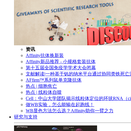
资讯
Affinity抗体换新装
Affinity新品推荐 - 小规格套装抗体
第十五届全国免疫学学术大会闭幕
文献解读|一种基于钒的纳米平台通过协同类铁死
AFfirm™系列鼠单克隆抗体
热点 | 细胞焦亡
热点 | 线粒体自噬
Cell：中山大学团队揭示线粒体定位的环状RNA（c
做WB实验，怎么能输在起跑线！
WB显色方法怎么选？Affinity助你一臂之力
研究与支持