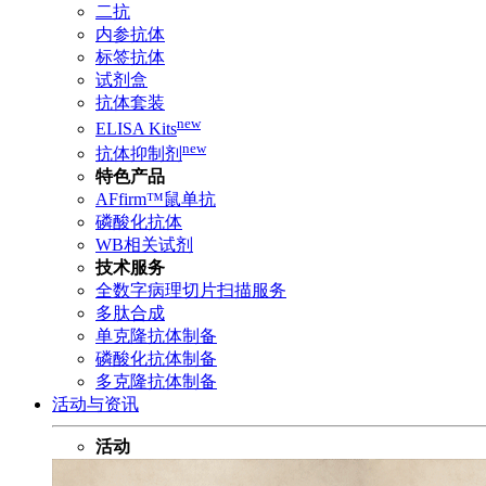
二抗
内参抗体
标签抗体
试剂盒
抗体套装
new
ELISA Kits
new
抗体抑制剂
特色产品
AFfirm™鼠单抗
磷酸化抗体
WB相关试剂
技术服务
全数字病理切片扫描服务
多肽合成
单克隆抗体制备
磷酸化抗体制备
多克隆抗体制备
活动与资讯
活动