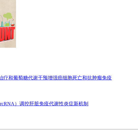
亡治疗和葡萄糖代谢干预增强癌细胞死亡和抗肿瘤免疫
ircRNA）调控肝脏免疫代谢性炎症新机制