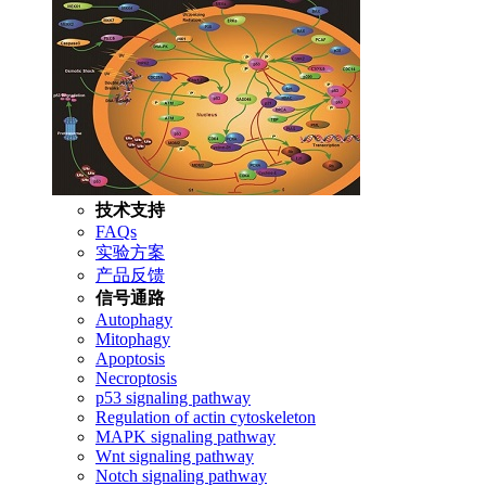
技术支持
FAQs
实验方案
产品反馈
信号通路
Autophagy
Mitophagy
Apoptosis
Necroptosis
p53 signaling pathway
Regulation of actin cytoskeleton
MAPK signaling pathway
Wnt signaling pathway
Notch signaling pathway