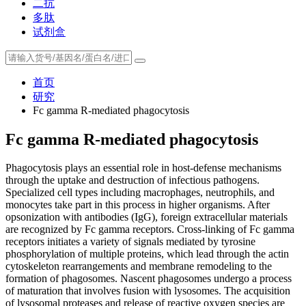
二抗
多肽
试剂盒
首页
研究
Fc gamma R-mediated phagocytosis
Fc gamma R-mediated phagocytosis
Phagocytosis plays an essential role in host-defense mechanisms
through the uptake and destruction of infectious pathogens.
Specialized cell types including macrophages, neutrophils, and
monocytes take part in this process in higher organisms. After
opsonization with antibodies (IgG), foreign extracellular materials
are recognized by Fc gamma receptors. Cross-linking of Fc gamma
receptors initiates a variety of signals mediated by tyrosine
phosphorylation of multiple proteins, which lead through the actin
cytoskeleton rearrangements and membrane remodeling to the
formation of phagosomes. Nascent phagosomes undergo a process
of maturation that involves fusion with lysosomes. The acquisition
of lysosomal proteases and release of reactive oxygen species are