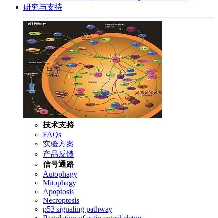
研究与支持
技术支持
FAQs
实验方案
产品反馈
信号通路
Autophagy
Mitophagy
Apoptosis
Necroptosis
p53 signaling pathway
Regulation of actin cytoskeleton