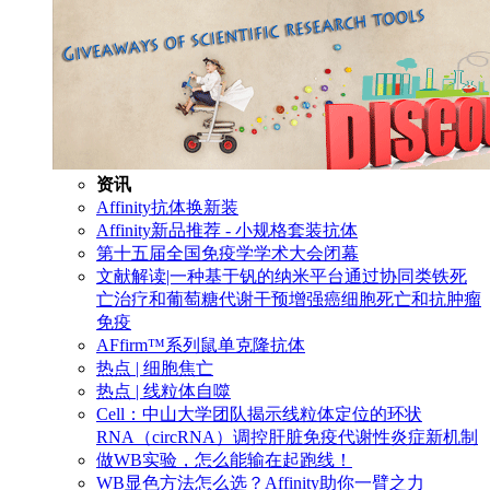
资讯
Affinity抗体换新装
Affinity新品推荐 - 小规格套装抗体
第十五届全国免疫学学术大会闭幕
文献解读|一种基于钒的纳米平台通过协同类铁死
亡治疗和葡萄糖代谢干预增强癌细胞死亡和抗肿瘤
免疫
AFfirm™系列鼠单克隆抗体
热点 | 细胞焦亡
热点 | 线粒体自噬
Cell：中山大学团队揭示线粒体定位的环状
RNA（circRNA）调控肝脏免疫代谢性炎症新机制
做WB实验，怎么能输在起跑线！
WB显色方法怎么选？Affinity助你一臂之力