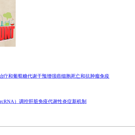
亡治疗和葡萄糖代谢干预增强癌细胞死亡和抗肿瘤免疫
ircRNA）调控肝脏免疫代谢性炎症新机制