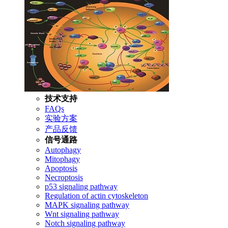
技术支持
FAQs
实验方案
产品反馈
信号通路
Autophagy
Mitophagy
Apoptosis
Necroptosis
p53 signaling pathway
Regulation of actin cytoskeleton
MAPK signaling pathway
Wnt signaling pathway
Notch signaling pathway