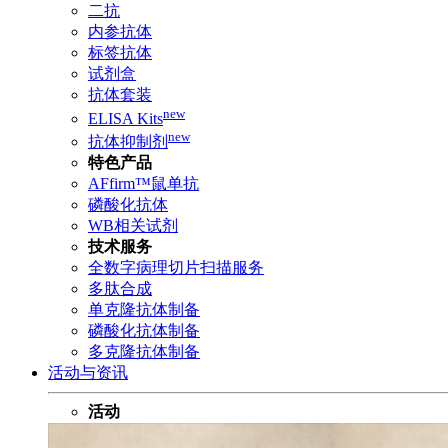
二抗
内参抗体
标签抗体
试剂盒
抗体套装
new
ELISA Kits
new
抗体抑制剂
特色产品
AFfirm™鼠单抗
磷酸化抗体
WB相关试剂
技术服务
全数字病理切片扫描服务
多肽合成
单克隆抗体制备
磷酸化抗体制备
多克隆抗体制备
活动与资讯
活动