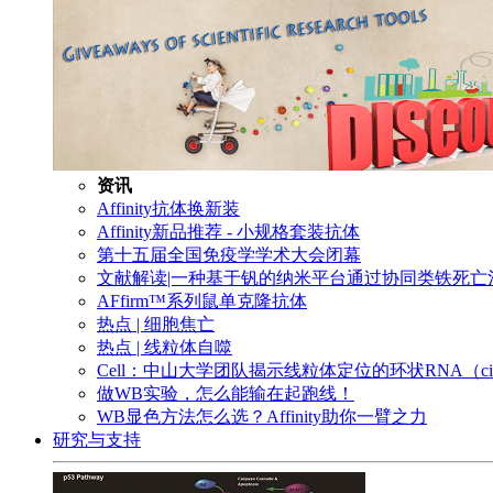
资讯
Affinity抗体换新装
Affinity新品推荐 - 小规格套装抗体
第十五届全国免疫学学术大会闭幕
文献解读|一种基于钒的纳米平台通过协同类铁死
AFfirm™系列鼠单克隆抗体
热点 | 细胞焦亡
热点 | 线粒体自噬
Cell：中山大学团队揭示线粒体定位的环状RNA（c
做WB实验，怎么能输在起跑线！
WB显色方法怎么选？Affinity助你一臂之力
研究与支持