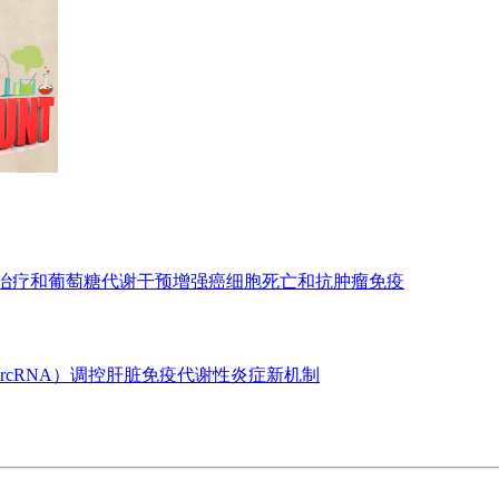
亡治疗和葡萄糖代谢干预增强癌细胞死亡和抗肿瘤免疫
ircRNA）调控肝脏免疫代谢性炎症新机制