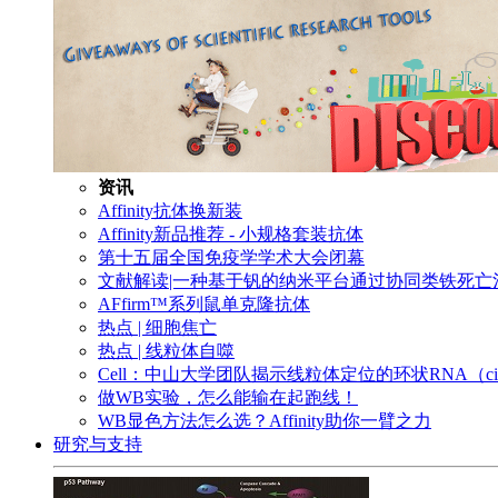
资讯
Affinity抗体换新装
Affinity新品推荐 - 小规格套装抗体
第十五届全国免疫学学术大会闭幕
文献解读|一种基于钒的纳米平台通过协同类铁死
AFfirm™系列鼠单克隆抗体
热点 | 细胞焦亡
热点 | 线粒体自噬
Cell：中山大学团队揭示线粒体定位的环状RNA（c
做WB实验，怎么能输在起跑线！
WB显色方法怎么选？Affinity助你一臂之力
研究与支持