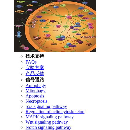
技术支持
FAQs
实验方案
产品反馈
信号通路
Autophagy
Mitophagy
Apoptosis
Necroptosis
p53 signaling pathway
Regulation of actin cytoskeleton
MAPK signaling pathway
Wnt signaling pathway
Notch signaling pathway