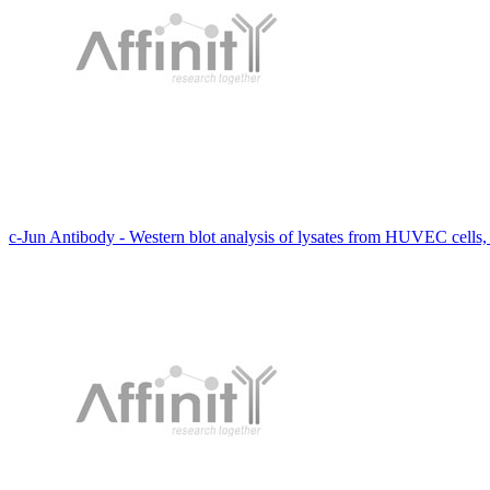
c-Jun Antibody - Western blot analysis of lysates from HUVEC cells, 