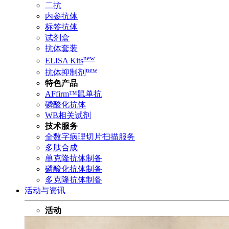
二抗
内参抗体
标签抗体
试剂盒
抗体套装
new
ELISA Kits
new
抗体抑制剂
特色产品
AFfirm™鼠单抗
磷酸化抗体
WB相关试剂
技术服务
全数字病理切片扫描服务
多肽合成
单克隆抗体制备
磷酸化抗体制备
多克隆抗体制备
活动与资讯
活动