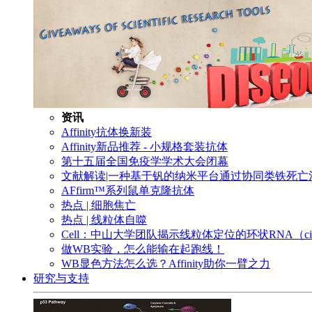
资讯
Affinity抗体换新装
Affinity新品推荐 - 小规格套装抗体
第十五届全国免疫学学术大会闭幕
文献解读|一种基于钒的纳米平台通过协同类铁死
AFfirm™系列鼠单克隆抗体
热点 | 细胞焦亡
热点 | 线粒体自噬
Cell：中山大学团队揭示线粒体定位的环状RNA（c
做WB实验，怎么能输在起跑线！
WB显色方法怎么选？Affinity助你一臂之力
研究与支持