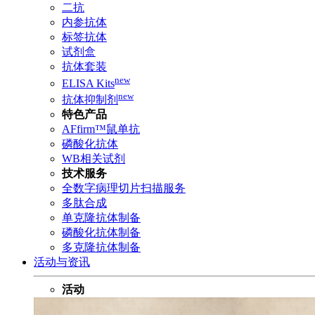
二抗
内参抗体
标签抗体
试剂盒
抗体套装
new
ELISA Kits
new
抗体抑制剂
特色产品
AFfirm™鼠单抗
磷酸化抗体
WB相关试剂
技术服务
全数字病理切片扫描服务
多肽合成
单克隆抗体制备
磷酸化抗体制备
多克隆抗体制备
活动与资讯
活动