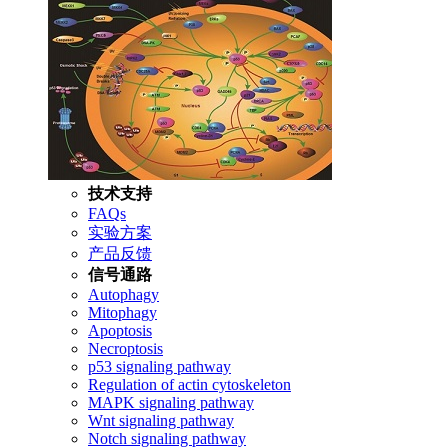
技术支持
FAQs
实验方案
产品反馈
信号通路
Autophagy
Mitophagy
Apoptosis
Necroptosis
p53 signaling pathway
Regulation of actin cytoskeleton
MAPK signaling pathway
Wnt signaling pathway
Notch signaling pathway