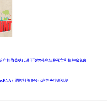
亡治疗和葡萄糖代谢干预增强癌细胞死亡和抗肿瘤免疫
ircRNA）调控肝脏免疫代谢性炎症新机制