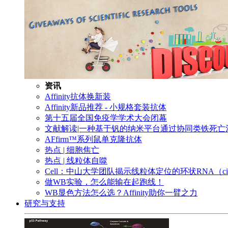
资讯
Affinity抗体换新装
Affinity新品推荐 - 小规格套装抗体
第十五届全国免疫学学术大会闭幕
文献解读|一种基于钒的纳米平台通过协同类铁死
AFfirm™系列鼠单克隆抗体
热点 | 细胞焦亡
热点 | 线粒体自噬
Cell：中山大学团队揭示线粒体定位的环状RNA（c
做WB实验，怎么能输在起跑线！
WB显色方法怎么选？Affinity助你一臂之力
研究与支持