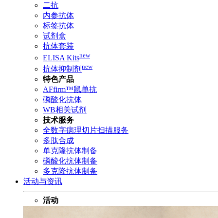
二抗
内参抗体
标签抗体
试剂盒
抗体套装
new
ELISA Kits
new
抗体抑制剂
特色产品
AFfirm™鼠单抗
磷酸化抗体
WB相关试剂
技术服务
全数字病理切片扫描服务
多肽合成
单克隆抗体制备
磷酸化抗体制备
多克隆抗体制备
活动与资讯
活动