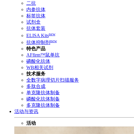
二抗
内参抗体
标签抗体
试剂盒
抗体套装
new
ELISA Kits
new
抗体抑制剂
特色产品
AFfirm™鼠单抗
磷酸化抗体
WB相关试剂
技术服务
全数字病理切片扫描服务
多肽合成
单克隆抗体制备
磷酸化抗体制备
多克隆抗体制备
活动与资讯
活动