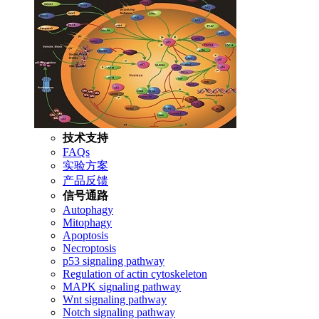
技术支持
FAQs
实验方案
产品反馈
信号通路
Autophagy
Mitophagy
Apoptosis
Necroptosis
p53 signaling pathway
Regulation of actin cytoskeleton
MAPK signaling pathway
Wnt signaling pathway
Notch signaling pathway