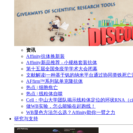
资讯
Affinity抗体换新装
Affinity新品推荐 - 小规格套装抗体
第十五届全国免疫学学术大会闭幕
文献解读|一种基于钒的纳米平台通过协同类铁死
AFfirm™系列鼠单克隆抗体
热点 | 细胞焦亡
热点 | 线粒体自噬
Cell：中山大学团队揭示线粒体定位的环状RNA（c
做WB实验，怎么能输在起跑线！
WB显色方法怎么选？Affinity助你一臂之力
研究与支持