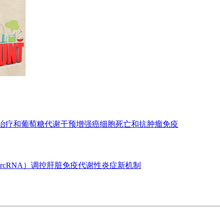
亡治疗和葡萄糖代谢干预增强癌细胞死亡和抗肿瘤免疫
ircRNA）调控肝脏免疫代谢性炎症新机制