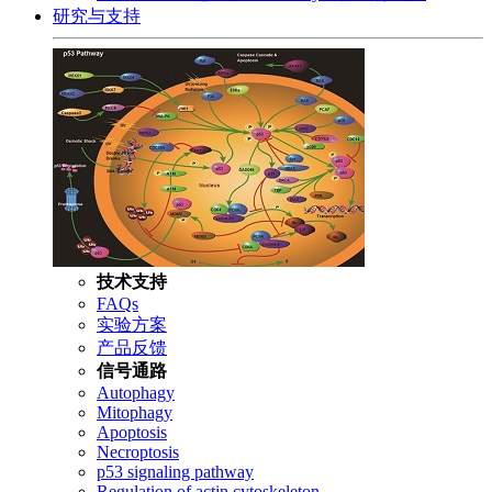
研究与支持
技术支持
FAQs
实验方案
产品反馈
信号通路
Autophagy
Mitophagy
Apoptosis
Necroptosis
p53 signaling pathway
Regulation of actin cytoskeleton