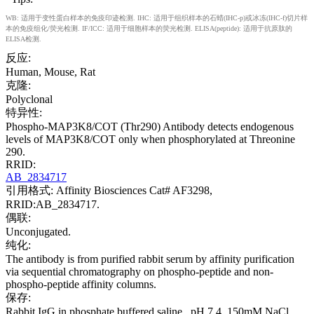
WB: 适用于变性蛋白样本的免疫印迹检测. IHC: 适用于组织样本的石蜡(IHC-p)或冰冻(IHC-f)切片样
本的免疫组化/荧光检测. IF/ICC: 适用于细胞样本的荧光检测. ELISA(peptide): 适用于抗原肽的
ELISA检测.
反应:
Human, Mouse, Rat
克隆:
Polyclonal
特异性:
Phospho-MAP3K8/COT (Thr290) Antibody detects endogenous
levels of MAP3K8/COT only when phosphorylated at Threonine
290.
RRID:
AB_2834717
引用格式: Affinity Biosciences Cat# AF3298,
RRID:AB_2834717.
偶联:
Unconjugated.
纯化:
The antibody is from purified rabbit serum by affinity purification
via sequential chromatography on phospho-peptide and non-
phospho-peptide affinity columns.
保存:
Rabbit IgG in phosphate buffered saline , pH 7.4, 150mM NaCl,