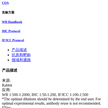
COA
实验方案
WB Handbook
IHC Protocol
IF/ICC Protocol
产品描述
抗原和靶标
领域和通路
产品描述
来源:
Rabbit
应用:
WB 1:500-1:2000, IHC 1:50-1:200, IF/ICC 1:100-1:500
*The optimal dilutions should be determined by the end user. For
optimal experimental results, antibody reuse is not recommended.
*Tips: