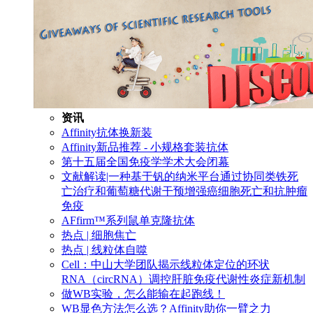
资讯
Affinity抗体换新装
Affinity新品推荐 - 小规格套装抗体
第十五届全国免疫学学术大会闭幕
文献解读|一种基于钒的纳米平台通过协同类铁死
亡治疗和葡萄糖代谢干预增强癌细胞死亡和抗肿瘤
免疫
AFfirm™系列鼠单克隆抗体
热点 | 细胞焦亡
热点 | 线粒体自噬
Cell：中山大学团队揭示线粒体定位的环状
RNA（circRNA）调控肝脏免疫代谢性炎症新机制
做WB实验，怎么能输在起跑线！
WB显色方法怎么选？Affinity助你一臂之力