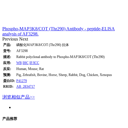
Phospho-MAP3K8/COT (Thr290) Antibody - peptide-ELISA
analysis of AF3298.
Previous
Next
产品:
磷酸化MAP3K8/COT (Thr290) 抗体
货号:
AF3298
描述:
Rabbit polyclonal antibody to Phospho-MAP3K8/COT (Thr290)
应用:
WB
IHC
IF/ICC
反应:
Human, Mouse, Rat
预测:
Pig, Zebrafish, Bovine, Horse, Sheep, Rabbit, Dog, Chicken, Xenopus
蛋白ID:
P41279
RRID:
AB_2834717
浏览相似产品>>
产品推荐