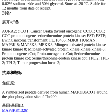
0.02% sodium azide and 50% glycerol. Store at -20 °C. Stable for
12 months from date of receipt.
别名:
展开/折叠
AURA2; c COT; Cancer Osaka thyroid oncogene; CCOT; COT;
COT proto oncogene serine/threonine protein kinase; EST; ESTF;
Ewing sarcoma transformant; FLJ10486; M3K8_HUMAN;
MAP3K 8; MAP3K8; MEKK8; Mitogen activated protein kinase
kinase kinase 8; Mitogen-activated protein kinase kinase kinase 8;
Proto oncogene cCot; Proto-oncogene c-Cot; Serine/threonine
protein kinase cot; Serine/threonine-protein kinase cot; TPL 2; TPL-
2; TPL2; Tumor progression locus 2;
抗原和靶标
免疫原:
A synthesized peptide derived from human MAP3K8/COT around
the phosphorylation site of Thr290.
基因/基因ID:
MAP3K8(1326)