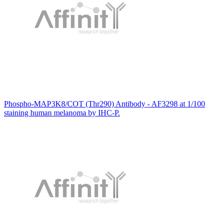
Phospho-MAP3K8/COT (Thr290) Antibody - AF3298 at 1/100
staining human melanoma by IHC-P.