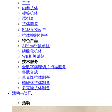
二抗
内参抗体
标签抗体
试剂盒
抗体套装
new
ELISA Kits
new
抗体抑制剂
特色产品
AFfirm™鼠单抗
磷酸化抗体
WB相关试剂
技术服务
全数字病理切片扫描服务
多肽合成
单克隆抗体制备
磷酸化抗体制备
多克隆抗体制备
活动与资讯
活动