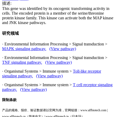
描述:
This gene was identified by its oncogenic transforming activity in
cells. The encoded protein is a member of the serine/threonine
protein kinase family. This kinase can activate both the MAP kinase
and JNK kinase pathways.
研究领域
· Environmental Information Processing > Signal transduction >
MAPK signaling pathway.
(View pathway)
· Environmental Information Processing > Signal transduction >
TNF signaling pathway.
(View pathway)
· Organismal Systems > Immune system >
Toll-like receptor
signaling pathway.
(View pathway)
· Organismal Systems > Immune system >
T cell receptor signaling
pathway.
(View pathway)
限制条款
产品的规格、报价、验证数据请以官网为准，官网链接：www.affbiotech.com |
www.affbiotech.cn（简体中文）| www.affbiotech.jp（日本語）