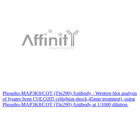
Phospho-MAP3K8/COT (Thr290) Antibody - Western blot analysis
of lysates from COLO205 cells(heat-shock,45min treatment), using
Phospho-MAP3K8/COT (Thr290) Antibody at 1/1000 dilution.