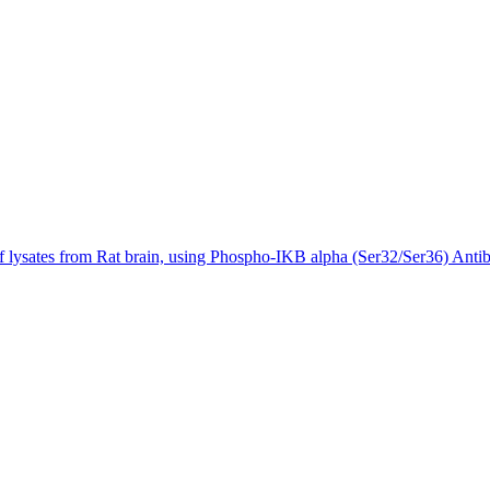
 lysates from Rat brain, using Phospho-IKB alpha (Ser32/Ser36) Antib