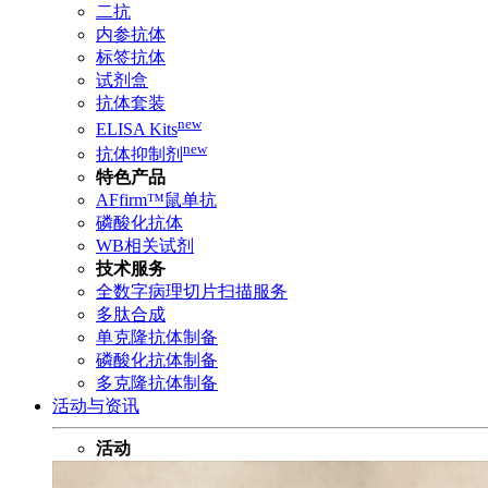
二抗
内参抗体
标签抗体
试剂盒
抗体套装
new
ELISA Kits
new
抗体抑制剂
特色产品
AFfirm™鼠单抗
磷酸化抗体
WB相关试剂
技术服务
全数字病理切片扫描服务
多肽合成
单克隆抗体制备
磷酸化抗体制备
多克隆抗体制备
活动与资讯
活动