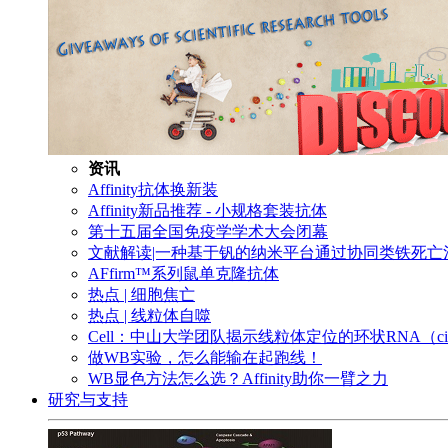
资讯
Affinity抗体换新装
Affinity新品推荐 - 小规格套装抗体
第十五届全国免疫学学术大会闭幕
文献解读|一种基于钒的纳米平台通过协同类铁死
AFfirm™系列鼠单克隆抗体
热点 | 细胞焦亡
热点 | 线粒体自噬
Cell：中山大学团队揭示线粒体定位的环状RNA（c
做WB实验，怎么能输在起跑线！
WB显色方法怎么选？Affinity助你一臂之力
研究与支持