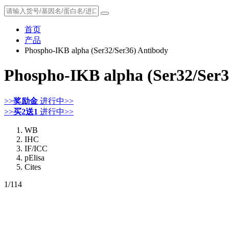
首页
产品
Phospho-IKB alpha (Ser32/Ser36) Antibody
Phospho-IKB alpha (Ser32/Ser3
>>
奖励金
进行中>>
>>
买2送1
进行中>>
WB
IHC
IF/ICC
pElisa
Cites
1
/114