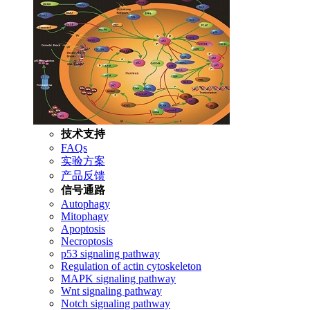
技术支持
FAQs
实验方案
产品反馈
信号通路
Autophagy
Mitophagy
Apoptosis
Necroptosis
p53 signaling pathway
Regulation of actin cytoskeleton
MAPK signaling pathway
Wnt signaling pathway
Notch signaling pathway