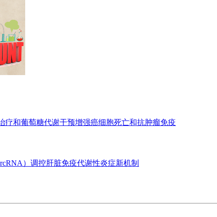
亡治疗和葡萄糖代谢干预增强癌细胞死亡和抗肿瘤免疫
ircRNA）调控肝脏免疫代谢性炎症新机制