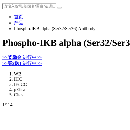
首页
产品
Phospho-IKB alpha (Ser32/Ser36) Antibody
Phospho-IKB alpha (Ser32/Ser3
>>
奖励金
进行中>>
>>
买2送1
进行中>>
WB
IHC
IF/ICC
pElisa
Cites
1
/114