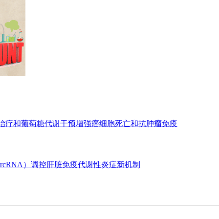
亡治疗和葡萄糖代谢干预增强癌细胞死亡和抗肿瘤免疫
ircRNA）调控肝脏免疫代谢性炎症新机制