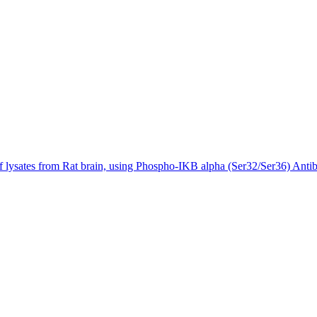
 lysates from Rat brain, using Phospho-IKB alpha (Ser32/Ser36) Antib