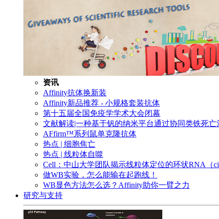
资讯
Affinity抗体换新装
Affinity新品推荐 - 小规格套装抗体
第十五届全国免疫学学术大会闭幕
文献解读|一种基于钒的纳米平台通过协同类铁死
AFfirm™系列鼠单克隆抗体
热点 | 细胞焦亡
热点 | 线粒体自噬
Cell：中山大学团队揭示线粒体定位的环状RNA（c
做WB实验，怎么能输在起跑线！
WB显色方法怎么选？Affinity助你一臂之力
研究与支持