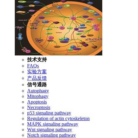
技术支持
FAQs
实验方案
产品反馈
信号通路
Autophagy
Mitophagy
Apoptosis
Necroptosis
p53 signaling pathway
Regulation of actin cytoskeleton
MAPK signaling pathway
Wnt signaling pathway
Notch signaling pathway