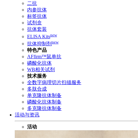
二抗
内参抗体
标签抗体
试剂盒
抗体套装
new
ELISA Kits
new
抗体抑制剂
特色产品
AFfirm™鼠单抗
磷酸化抗体
WB相关试剂
技术服务
全数字病理切片扫描服务
多肽合成
单克隆抗体制备
磷酸化抗体制备
多克隆抗体制备
活动与资讯
活动