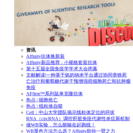
资讯
Affinity抗体换新装
Affinity新品推荐 - 小规格套装抗体
第十五届全国免疫学学术大会闭幕
文献解读|一种基于钒的纳米平台通过协同类铁死
亡治疗和葡萄糖代谢干预增强癌细胞死亡和抗肿瘤
免疫
AFfirm™系列鼠单克隆抗体
热点 | 细胞焦亡
热点 | 线粒体自噬
Cell：中山大学团队揭示线粒体定位的环状
RNA（circRNA）调控肝脏免疫代谢性炎症新机制
做WB实验，怎么能输在起跑线！
WB显色方法怎么选？Affinity助你一臂之力