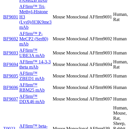
FAM62B mAb
AFfirm™
Tri-
Methyl-Histone
Human,
BF9691
H3
Mouse
Monoclonal
AFfirm9691
Rat
(Lys9)/H3K9me3
mAb
AFfirm™
P-
BF9692
MeCP2 (Ser80)
Mouse
Monoclonal
AFfirm9692
Human
mAb
AFfirm™
BF9693
Mouse
Monoclonal
AFfirm9693
Human
UBE3A mAb
AFfirm™
14-3-3
Human,
BF9694
Mouse
Monoclonal
AFfirm9694
theta mAb
Rat
AFfirm™
BF9695
Mouse
Monoclonal
AFfirm9695
Human
ZBED1 mAb
AFfirm™
BF9696
Mouse
Monoclonal
AFfirm9696
Human
RBM25 mAb
AFfirm™
BF9697
Mouse
Monoclonal
AFfirm9697
Human
DDX46 mAb
Human,
Mouse,
Rat,
Sheep,
AFfirm™
beta-
T0023
Mouse
Monoclonal
AFfirm039
Rabbit,