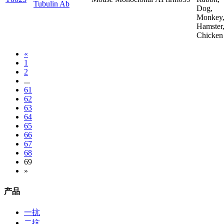
Tubulin Ab
Dog,
Monkey
Hamster
Chicken
«
1
2
...
61
62
63
64
65
66
67
68
69
»
产品
一抗
二抗