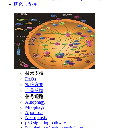
研究与支持
技术支持
FAQs
实验方案
产品反馈
信号通路
Autophagy
Mitophagy
Apoptosis
Necroptosis
p53 signaling pathway
Regulation of actin cytoskeleton