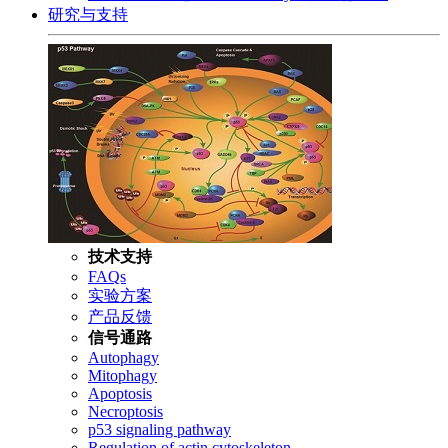
研究与支持
技术支持
FAQs
实验方案
产品反馈
信号通路
Autophagy
Mitophagy
Apoptosis
Necroptosis
p53 signaling pathway
Regulation of actin cytoskeleton