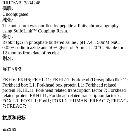
RRID:AB_2834248.
偶联:
Unconjugated.
纯化:
The antiserum was purified by peptide affinity chromatography
using SulfoLink™ Coupling Resin.
保存:
Rabbit IgG in phosphate buffered saline , pH 7.4, 150mM NaCl,
0.02% sodium azide and 50% glycerol. Store at -20 °C. Stable for
12 months from date of receipt.
别名:
展开/折叠
FKH 6; FKH6; FKHL 11; FKHL11; Forkhead (Drosophila) like 11;
Forkhead box L1; Forkhead box protein L1; Forkhead related
protein FKHL11; Forkhead related transcription factor 7; Forkhead-
related protein FKHL11; Forkhead-related transcription factor 7;
FOX L1; FOXL 1; Foxl1; FOXL1_HUMAN; FREAC 7; FREAC-
7; FREAC7;
抗原和靶标
免疫原: