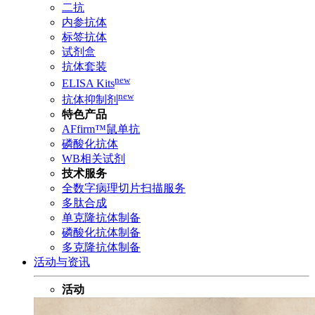
二抗
内参抗体
标签抗体
试剂盒
抗体套装
new
ELISA Kits
new
抗体抑制剂
特色产品
AFfirm™鼠单抗
磷酸化抗体
WB相关试剂
技术服务
全数字病理切片扫描服务
多肽合成
单克隆抗体制备
磷酸化抗体制备
多克隆抗体制备
活动与资讯
活动