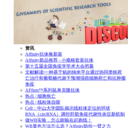
资讯
Affinity抗体换新装
Affinity新品推荐 - 小规格套装抗体
第十五届全国免疫学学术大会闭幕
文献解读|一种基于钒的纳米平台通过协同类铁死
亡治疗和葡萄糖代谢干预增强癌细胞死亡和抗肿瘤
免疫
AFfirm™系列鼠单克隆抗体
热点 | 细胞焦亡
热点 | 线粒体自噬
Cell：中山大学团队揭示线粒体定位的环状
RNA（circRNA）调控肝脏免疫代谢性炎症新机制
做WB实验，怎么能输在起跑线！
WB显色方法怎么选？Affinity助你一臂之力