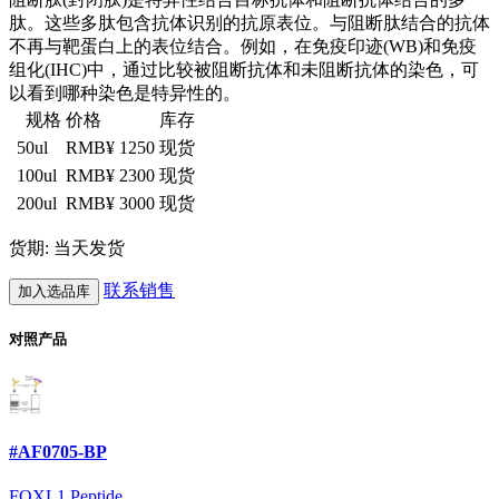
肽。这些多肽包含抗体识别的抗原表位。与阻断肽结合的抗体
不再与靶蛋白上的表位结合。例如，在免疫印迹(WB)和免疫
组化(IHC)中，通过比较被阻断抗体和未阻断抗体的染色，可
以看到哪种染色是特异性的。
规格
价格
库存
50ul
RMB¥ 1250
现货
100ul
RMB¥ 2300
现货
200ul
RMB¥ 3000
现货
货期: 当天发货
联系销售
加入选品库
对照产品
#AF0705-BP
FOXL1 Peptide