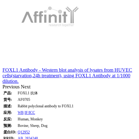
FOXL1 Antibody - Western blot analysis of lysates from HUVEC
cells(starvation,24h treatment), using FOXL1 Antibody at 1/1000
dilution.
Previous
Next
产品:
FOXL1 抗体
货号:
AF0705
描述:
Rabbit polyclonal antibody to FOXL1
应用:
WB
IF/ICC
反应:
Human, Monkey
预测:
Bovine, Sheep, Dog
蛋白ID:
Q12952
RRID:
AB_2834248