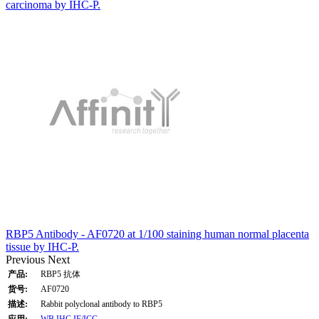
carcinoma by IHC-P.
RBP5 Antibody - AF0720 at 1/100 staining human normal placenta
tissue by IHC-P.
Previous
Next
产品:
RBP5 抗体
货号:
AF0720
描述:
Rabbit polyclonal antibody to RBP5
应用:
WB
IHC
IF/ICC