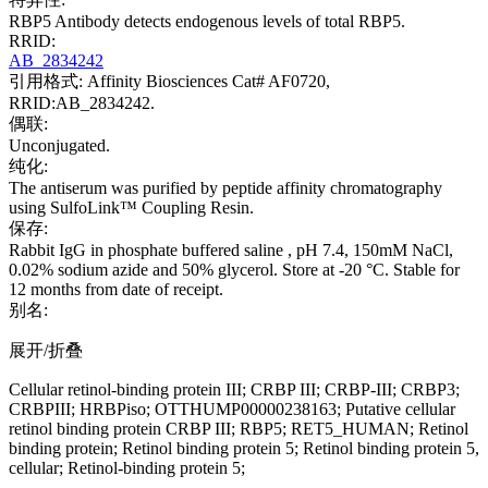
RBP5 Antibody detects endogenous levels of total RBP5.
RRID:
AB_2834242
引用格式: Affinity Biosciences Cat# AF0720,
RRID:AB_2834242.
偶联:
Unconjugated.
纯化:
The antiserum was purified by peptide affinity chromatography
using SulfoLink™ Coupling Resin.
保存:
Rabbit IgG in phosphate buffered saline , pH 7.4, 150mM NaCl,
0.02% sodium azide and 50% glycerol. Store at -20 °C. Stable for
12 months from date of receipt.
别名:
展开/折叠
Cellular retinol-binding protein III; CRBP III; CRBP-III; CRBP3;
CRBPIII; HRBPiso; OTTHUMP00000238163; Putative cellular
retinol binding protein CRBP III; RBP5; RET5_HUMAN; Retinol
binding protein; Retinol binding protein 5; Retinol binding protein 5,
cellular; Retinol-binding protein 5;