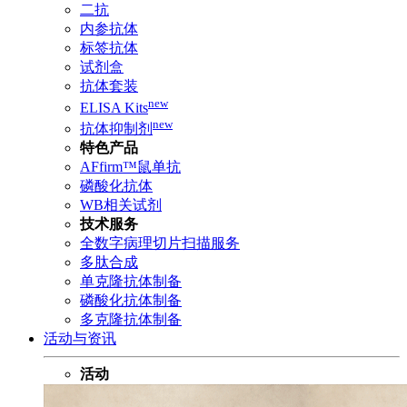
二抗
内参抗体
标签抗体
试剂盒
抗体套装
new
ELISA Kits
new
抗体抑制剂
特色产品
AFfirm™鼠单抗
磷酸化抗体
WB相关试剂
技术服务
全数字病理切片扫描服务
多肽合成
单克隆抗体制备
磷酸化抗体制备
多克隆抗体制备
活动与资讯
活动