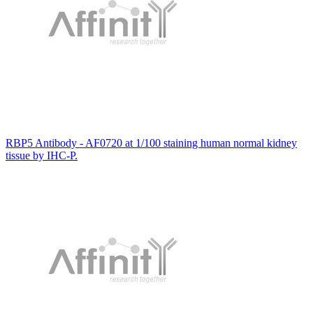
RBP5 Antibody - AF0720 at 1/100 staining human normal kidney
tissue by IHC-P.