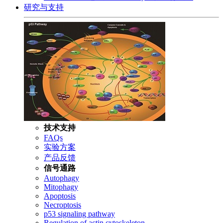
研究与支持
技术支持
FAQs
实验方案
产品反馈
信号通路
Autophagy
Mitophagy
Apoptosis
Necroptosis
p53 signaling pathway
Regulation of actin cytoskeleton