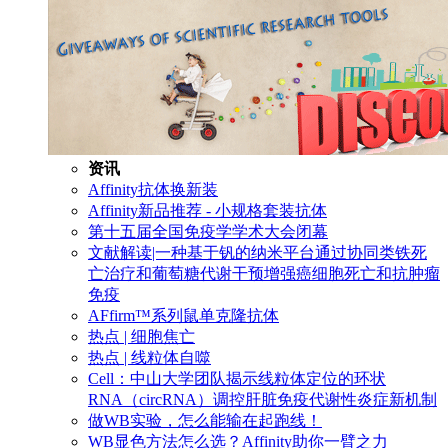
资讯
Affinity抗体换新装
Affinity新品推荐 - 小规格套装抗体
第十五届全国免疫学学术大会闭幕
文献解读|一种基于钒的纳米平台通过协同类铁死
亡治疗和葡萄糖代谢干预增强癌细胞死亡和抗肿瘤
免疫
AFfirm™系列鼠单克隆抗体
热点 | 细胞焦亡
热点 | 线粒体自噬
Cell：中山大学团队揭示线粒体定位的环状
RNA（circRNA）调控肝脏免疫代谢性炎症新机制
做WB实验，怎么能输在起跑线！
WB显色方法怎么选？Affinity助你一臂之力