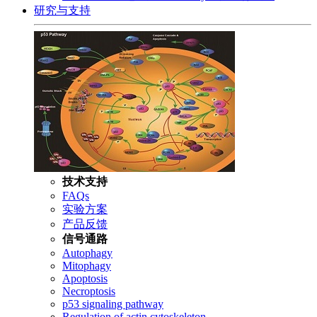
研究与支持
技术支持
FAQs
实验方案
产品反馈
信号通路
Autophagy
Mitophagy
Apoptosis
Necroptosis
p53 signaling pathway
Regulation of actin cytoskeleton