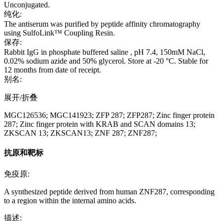
Unconjugated.
纯化:
The antiserum was purified by peptide affinity chromatography
using SulfoLink™ Coupling Resin.
保存:
Rabbit IgG in phosphate buffered saline , pH 7.4, 150mM NaCl,
0.02% sodium azide and 50% glycerol. Store at -20 °C. Stable for
12 months from date of receipt.
别名:
展开/折叠
MGC126536; MGC141923; ZFP 287; ZFP287; Zinc finger protein
287; Zinc finger protein with KRAB and SCAN domains 13;
ZKSCAN 13; ZKSCAN13; ZNF 287; ZNF287;
抗原和靶标
免疫原:
A synthesized peptide derived from human ZNF287, corresponding
to a region within the internal amino acids.
描述: