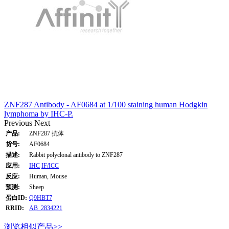
ZNF287 Antibody - AF0684 at 1/100 staining human Hodgkin
lymphoma by IHC-P.
Previous
Next
产品:
ZNF287 抗体
货号:
AF0684
描述:
Rabbit polyclonal antibody to ZNF287
应用:
IHC
IF/ICC
反应:
Human, Mouse
预测:
Sheep
蛋白ID:
Q9HBT7
RRID:
AB_2834221
浏览相似产品>>