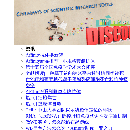
资讯
Affinity抗体换新装
Affinity新品推荐 - 小规格套装抗体
第十五届全国免疫学学术大会闭幕
文献解读|一种基于钒的纳米平台通过协同类铁死
亡治疗和葡萄糖代谢干预增强癌细胞死亡和抗肿瘤
免疫
AFfirm™系列鼠单克隆抗体
热点 | 细胞焦亡
热点 | 线粒体自噬
Cell：中山大学团队揭示线粒体定位的环状
RNA（circRNA）调控肝脏免疫代谢性炎症新机制
做WB实验，怎么能输在起跑线！
WB显色方法怎么选？Affinity助你一臂之力