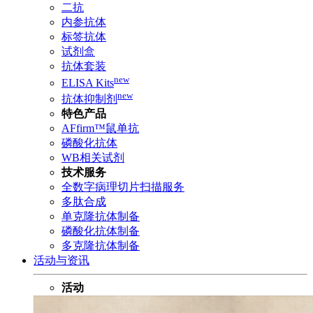
二抗
内参抗体
标签抗体
试剂盒
抗体套装
new
ELISA Kits
new
抗体抑制剂
特色产品
AFfirm™鼠单抗
磷酸化抗体
WB相关试剂
技术服务
全数字病理切片扫描服务
多肽合成
单克隆抗体制备
磷酸化抗体制备
多克隆抗体制备
活动与资讯
活动