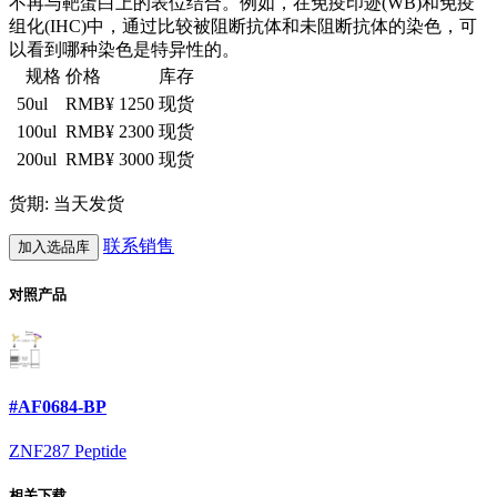
不再与靶蛋白上的表位结合。例如，在免疫印迹(WB)和免疫
组化(IHC)中，通过比较被阻断抗体和未阻断抗体的染色，可
以看到哪种染色是特异性的。
规格
价格
库存
50ul
RMB¥ 1250
现货
100ul
RMB¥ 2300
现货
200ul
RMB¥ 3000
现货
货期: 当天发货
联系销售
加入选品库
对照产品
#AF0684-BP
ZNF287 Peptide
相关下载