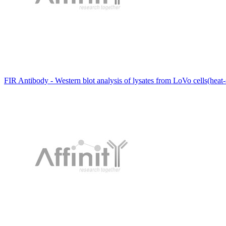
FIR Antibody - Western blot analysis of lysates from LoVo cells(heat