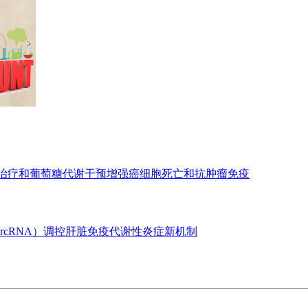
亡治疗和葡萄糖代谢干预增强癌细胞死亡和抗肿瘤免疫
ircRNA）调控肝脏免疫代谢性炎症新机制