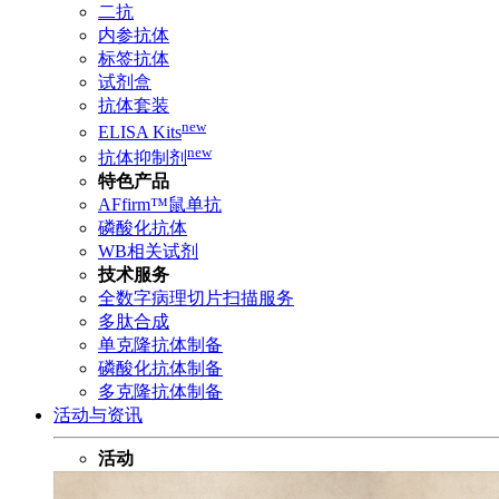
二抗
内参抗体
标签抗体
试剂盒
抗体套装
new
ELISA Kits
new
抗体抑制剂
特色产品
AFfirm™鼠单抗
磷酸化抗体
WB相关试剂
技术服务
全数字病理切片扫描服务
多肽合成
单克隆抗体制备
磷酸化抗体制备
多克隆抗体制备
活动与资讯
活动