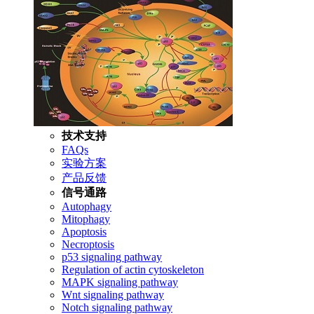
技术支持
FAQs
实验方案
产品反馈
信号通路
Autophagy
Mitophagy
Apoptosis
Necroptosis
p53 signaling pathway
Regulation of actin cytoskeleton
MAPK signaling pathway
Wnt signaling pathway
Notch signaling pathway