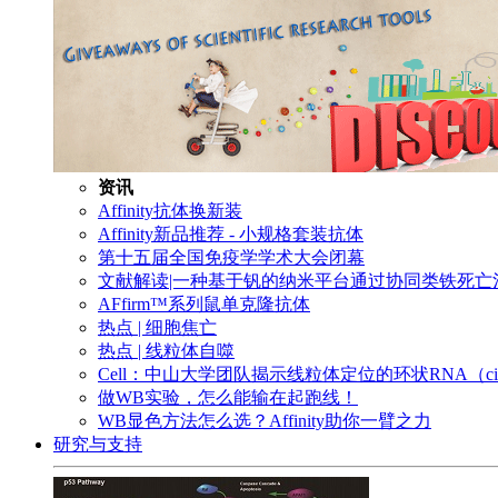
资讯
Affinity抗体换新装
Affinity新品推荐 - 小规格套装抗体
第十五届全国免疫学学术大会闭幕
文献解读|一种基于钒的纳米平台通过协同类铁死
AFfirm™系列鼠单克隆抗体
热点 | 细胞焦亡
热点 | 线粒体自噬
Cell：中山大学团队揭示线粒体定位的环状RNA（c
做WB实验，怎么能输在起跑线！
WB显色方法怎么选？Affinity助你一臂之力
研究与支持