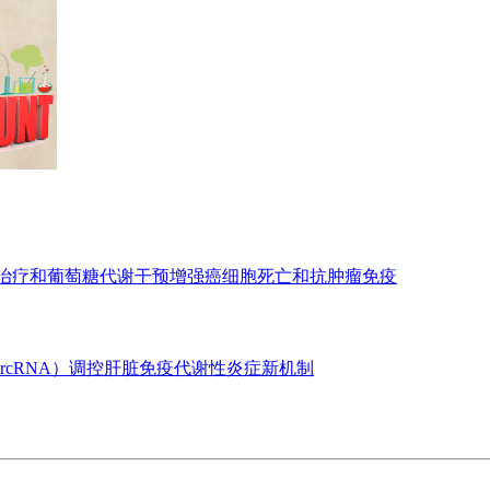
亡治疗和葡萄糖代谢干预增强癌细胞死亡和抗肿瘤免疫
ircRNA）调控肝脏免疫代谢性炎症新机制