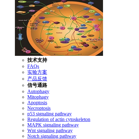
技术支持
FAQs
实验方案
产品反馈
信号通路
Autophagy
Mitophagy
Apoptosis
Necroptosis
p53 signaling pathway
Regulation of actin cytoskeleton
MAPK signaling pathway
Wnt signaling pathway
Notch signaling pathway