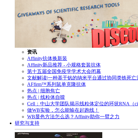
资讯
Affinity抗体换新装
Affinity新品推荐 - 小规格套装抗体
第十五届全国免疫学学术大会闭幕
文献解读|一种基于钒的纳米平台通过协同类铁死
AFfirm™系列鼠单克隆抗体
热点 | 细胞焦亡
热点 | 线粒体自噬
Cell：中山大学团队揭示线粒体定位的环状RNA（c
做WB实验，怎么能输在起跑线！
WB显色方法怎么选？Affinity助你一臂之力
研究与支持