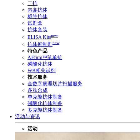
二抗
内参抗体
标签抗体
试剂盒
抗体套装
new
ELISA Kits
new
抗体抑制剂
特色产品
AFfirm™鼠单抗
磷酸化抗体
WB相关试剂
技术服务
全数字病理切片扫描服务
多肽合成
单克隆抗体制备
磷酸化抗体制备
多克隆抗体制备
活动与资讯
活动