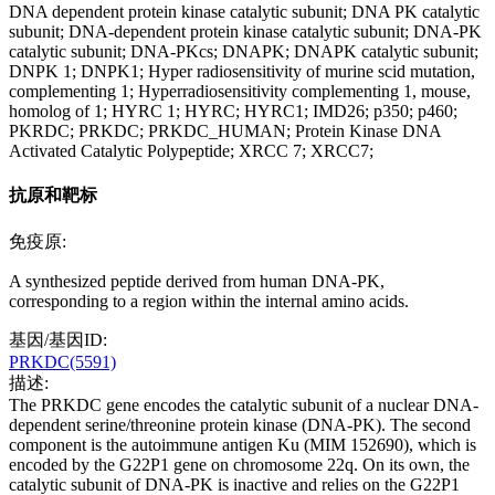
DNA dependent protein kinase catalytic subunit; DNA PK catalytic
subunit; DNA-dependent protein kinase catalytic subunit; DNA-PK
catalytic subunit; DNA-PKcs; DNAPK; DNAPK catalytic subunit;
DNPK 1; DNPK1; Hyper radiosensitivity of murine scid mutation,
complementing 1; Hyperradiosensitivity complementing 1, mouse,
homolog of 1; HYRC 1; HYRC; HYRC1; IMD26; p350; p460;
PKRDC; PRKDC; PRKDC_HUMAN; Protein Kinase DNA
Activated Catalytic Polypeptide; XRCC 7; XRCC7;
抗原和靶标
免疫原:
A synthesized peptide derived from human DNA-PK,
corresponding to a region within the internal amino acids.
基因/基因ID:
PRKDC(5591)
描述:
The PRKDC gene encodes the catalytic subunit of a nuclear DNA-
dependent serine/threonine protein kinase (DNA-PK). The second
component is the autoimmune antigen Ku (MIM 152690), which is
encoded by the G22P1 gene on chromosome 22q. On its own, the
catalytic subunit of DNA-PK is inactive and relies on the G22P1