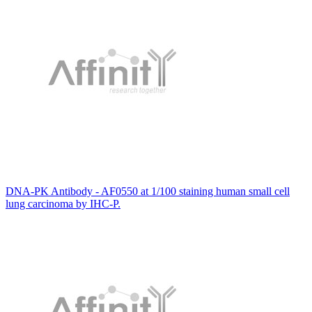
DNA-PK Antibody - AF0550 at 1/100 staining human small cell
lung carcinoma by IHC-P.