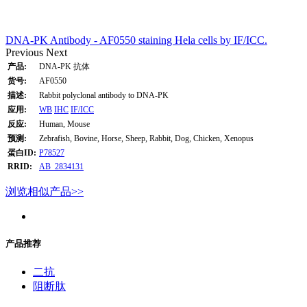
DNA-PK Antibody - AF0550 staining Hela cells by IF/ICC.
Previous
Next
产品:
DNA-PK 抗体
货号:
AF0550
描述:
Rabbit polyclonal antibody to DNA-PK
应用:
WB
IHC
IF/ICC
反应:
Human, Mouse
预测:
Zebrafish, Bovine, Horse, Sheep, Rabbit, Dog, Chicken, Xenopus
蛋白ID:
P78527
RRID:
AB_2834131
浏览相似产品>>
产品推荐
二抗
阻断肽