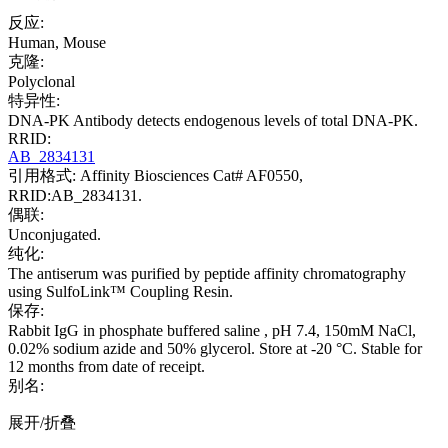
反应:
Human, Mouse
克隆:
Polyclonal
特异性:
DNA-PK Antibody detects endogenous levels of total DNA-PK.
RRID:
AB_2834131
引用格式: Affinity Biosciences Cat# AF0550,
RRID:AB_2834131.
偶联:
Unconjugated.
纯化:
The antiserum was purified by peptide affinity chromatography
using SulfoLink™ Coupling Resin.
保存:
Rabbit IgG in phosphate buffered saline , pH 7.4, 150mM NaCl,
0.02% sodium azide and 50% glycerol. Store at -20 °C. Stable for
12 months from date of receipt.
别名:
展开/折叠