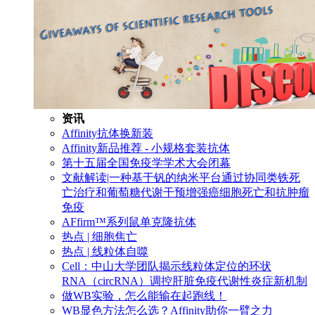
资讯
Affinity抗体换新装
Affinity新品推荐 - 小规格套装抗体
第十五届全国免疫学学术大会闭幕
文献解读|一种基于钒的纳米平台通过协同类铁死
亡治疗和葡萄糖代谢干预增强癌细胞死亡和抗肿瘤
免疫
AFfirm™系列鼠单克隆抗体
热点 | 细胞焦亡
热点 | 线粒体自噬
Cell：中山大学团队揭示线粒体定位的环状
RNA（circRNA）调控肝脏免疫代谢性炎症新机制
做WB实验，怎么能输在起跑线！
WB显色方法怎么选？Affinity助你一臂之力