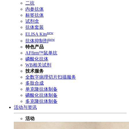
二抗
内参抗体
标签抗体
试剂盒
抗体套装
new
ELISA Kits
new
抗体抑制剂
特色产品
AFfirm™鼠单抗
磷酸化抗体
WB相关试剂
技术服务
全数字病理切片扫描服务
多肽合成
单克隆抗体制备
磷酸化抗体制备
多克隆抗体制备
活动与资讯
活动