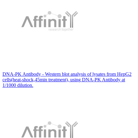
DNA-PK Antibody - Western blot analysis of lysates from HepG2
cells(heat-shock,45min treatment), using DNA-PK Antibody at
1/1000 dilution.