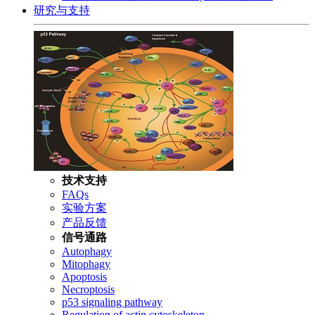
研究与支持
技术支持
FAQs
实验方案
产品反馈
信号通路
Autophagy
Mitophagy
Apoptosis
Necroptosis
p53 signaling pathway
Regulation of actin cytoskeleton