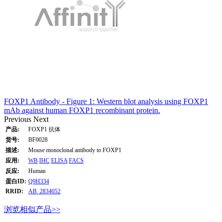
FOXP1 Antibody - Figure 1: Western blot analysis using FOXP1
mAb against human FOXP1 recombinant protein.
Previous
Next
产品:
FOXP1 抗体
货号:
BF0028
描述:
Mouse monoclonal antibody to FOXP1
应用:
WB
IHC
ELISA
FACS
反应:
Human
蛋白ID:
Q9H334
RRID:
AB_2834052
浏览相似产品>>