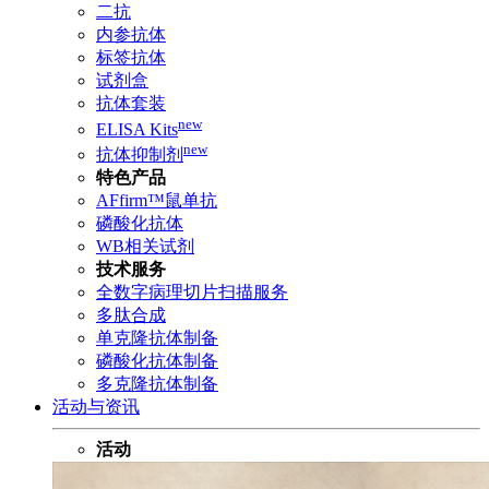
二抗
内参抗体
标签抗体
试剂盒
抗体套装
new
ELISA Kits
new
抗体抑制剂
特色产品
AFfirm™鼠单抗
磷酸化抗体
WB相关试剂
技术服务
全数字病理切片扫描服务
多肽合成
单克隆抗体制备
磷酸化抗体制备
多克隆抗体制备
活动与资讯
活动