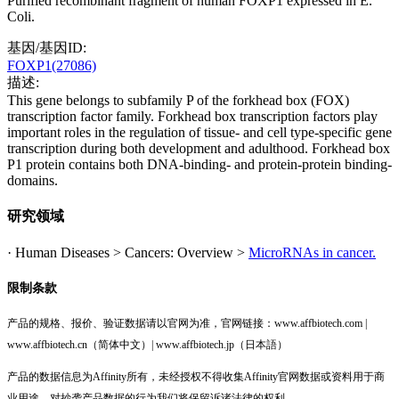
Purified recombinant fragment of human FOXP1 expressed in E.
Coli.
基因/基因ID:
FOXP1(27086)
描述:
This gene belongs to subfamily P of the forkhead box (FOX)
transcription factor family. Forkhead box transcription factors play
important roles in the regulation of tissue- and cell type-specific gene
transcription during both development and adulthood. Forkhead box
P1 protein contains both DNA-binding- and protein-protein binding-
domains.
研究领域
· Human Diseases > Cancers: Overview >
MicroRNAs in cancer.
限制条款
产品的规格、报价、验证数据请以官网为准，官网链接：www.affbiotech.com |
www.affbiotech.cn（简体中文）| www.affbiotech.jp（日本語）
产品的数据信息为Affinity所有，未经授权不得收集Affinity官网数据或资料用于商
业用途，对抄袭产品数据的行为我们将保留诉诸法律的权利。