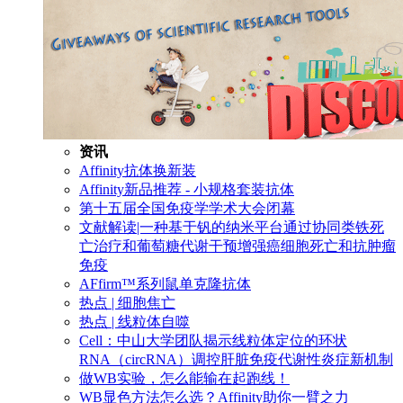
资讯
Affinity抗体换新装
Affinity新品推荐 - 小规格套装抗体
第十五届全国免疫学学术大会闭幕
文献解读|一种基于钒的纳米平台通过协同类铁死
亡治疗和葡萄糖代谢干预增强癌细胞死亡和抗肿瘤
免疫
AFfirm™系列鼠单克隆抗体
热点 | 细胞焦亡
热点 | 线粒体自噬
Cell：中山大学团队揭示线粒体定位的环状
RNA（circRNA）调控肝脏免疫代谢性炎症新机制
做WB实验，怎么能输在起跑线！
WB显色方法怎么选？Affinity助你一臂之力