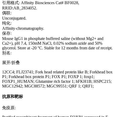
引用格式: Affinity Biosciences Cat# BF0028,
RRID:AB_2834052.
偶联:
Unconjugated.
纯化:
Affinity-chromatography.
保存:
Mouse IgG1 in phosphate buffered saline (without Mg2+ and
Ca2+), pH 7.4, 150mM NaCl, 0.02% sodium azide and 50%
glycerol. Store at -20 °C. Stable for 12 months from date of receipt.
别名:
展开/折叠
12CC4; FLJ23741; Fork head related protein like B; Forkhead box
P1; Forkhead box protein P1; FOX P1; FOXP 1; foxp1;
FOXP1_HUMAN; Glutamine rich factor 1; hFKH1B; HSPC215;
MGC12942; MGC88572; MGC99551; QRF 1; QRF1;
抗原和靶标
免疫原: