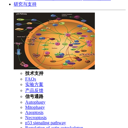
研究与支持
技术支持
FAQs
实验方案
产品反馈
信号通路
Autophagy
Mitophagy
Apoptosis
Necroptosis
p53 signaling pathway
Regulation of actin cytoskeleton