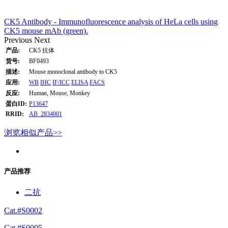
CK5 Antibody - Immunofluorescence analysis of HeLa cells using
CK5 mouse mAb (green).
Previous
Next
产品:
CK5 抗体
货号:
BF0493
描述:
Mouse monoclonal antibody to CK5
应用:
WB
IHC
IF/ICC
ELISA
FACS
反应:
Human, Mouse, Monkey
蛋白ID:
P13647
RRID:
AB_2834001
浏览相似产品>>
产品推荐
二抗
Cat.#S0002
Cat.#S0005