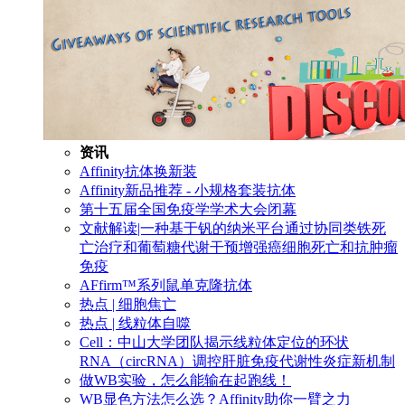
资讯
Affinity抗体换新装
Affinity新品推荐 - 小规格套装抗体
第十五届全国免疫学学术大会闭幕
文献解读|一种基于钒的纳米平台通过协同类铁死
亡治疗和葡萄糖代谢干预增强癌细胞死亡和抗肿瘤
免疫
AFfirm™系列鼠单克隆抗体
热点 | 细胞焦亡
热点 | 线粒体自噬
Cell：中山大学团队揭示线粒体定位的环状
RNA（circRNA）调控肝脏免疫代谢性炎症新机制
做WB实验，怎么能输在起跑线！
WB显色方法怎么选？Affinity助你一臂之力