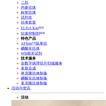
二抗
内参抗体
标签抗体
试剂盒
抗体套装
new
ELISA Kits
new
抗体抑制剂
特色产品
AFfirm™鼠单抗
磷酸化抗体
WB相关试剂
技术服务
全数字病理切片扫描服务
多肽合成
单克隆抗体制备
磷酸化抗体制备
多克隆抗体制备
活动与资讯
活动