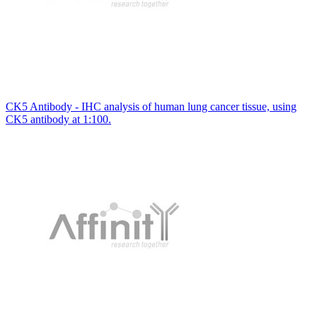
CK5 Antibody - IHC analysis of human lung cancer tissue, using
CK5 antibody at 1:100.