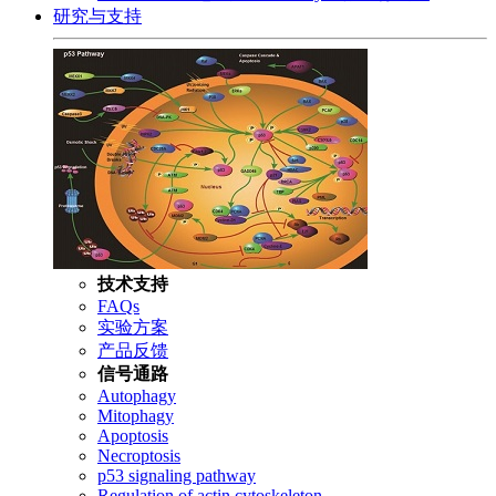
研究与支持
技术支持
FAQs
实验方案
产品反馈
信号通路
Autophagy
Mitophagy
Apoptosis
Necroptosis
p53 signaling pathway
Regulation of actin cytoskeleton