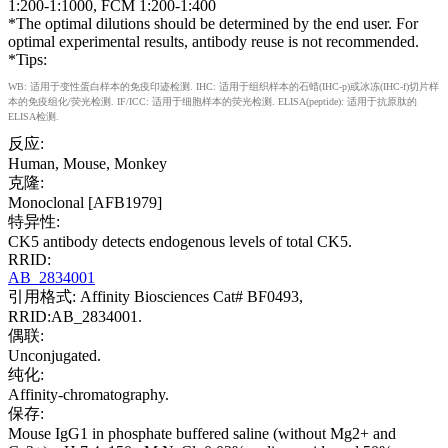
1:200-1:1000, FCM 1:200-1:400
*The optimal dilutions should be determined by the end user. For
optimal experimental results, antibody reuse is not recommended.
*Tips:
WB: 适用于变性蛋白样本的免疫印迹检测. IHC: 适用于组织样本的石蜡(IHC-p)或冰冻(IHC-f)切片样
本的免疫组化/荧光检测. IF/ICC: 适用于细胞样本的荧光检测. ELISA(peptide): 适用于抗原肽的
ELISA检测.
反应:
Human, Mouse, Monkey
克隆:
Monoclonal [AFB1979]
特异性:
CK5 antibody detects endogenous levels of total CK5.
RRID:
AB_2834001
引用格式: Affinity Biosciences Cat# BF0493,
RRID:AB_2834001.
偶联:
Unconjugated.
纯化:
Affinity-chromatography.
保存:
Mouse IgG1 in phosphate buffered saline (without Mg2+ and