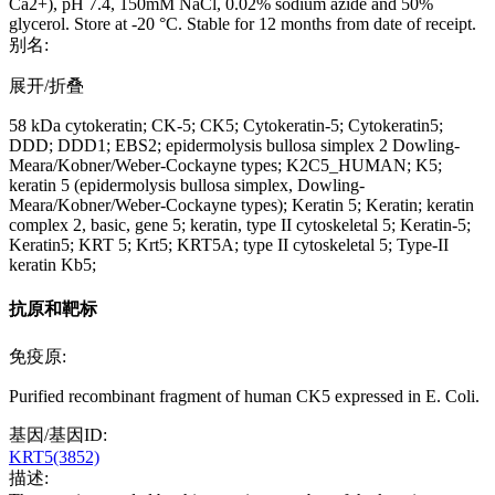
Ca2+), pH 7.4, 150mM NaCl, 0.02% sodium azide and 50%
glycerol. Store at -20 °C. Stable for 12 months from date of receipt.
别名:
展开/折叠
58 kDa cytokeratin; CK-5; CK5; Cytokeratin-5; Cytokeratin5;
DDD; DDD1; EBS2; epidermolysis bullosa simplex 2 Dowling-
Meara/Kobner/Weber-Cockayne types; K2C5_HUMAN; K5;
keratin 5 (epidermolysis bullosa simplex, Dowling-
Meara/Kobner/Weber-Cockayne types); Keratin 5; Keratin; keratin
complex 2, basic, gene 5; keratin, type II cytoskeletal 5; Keratin-5;
Keratin5; KRT 5; Krt5; KRT5A; type II cytoskeletal 5; Type-II
keratin Kb5;
抗原和靶标
免疫原:
Purified recombinant fragment of human CK5 expressed in E. Coli.
基因/基因ID:
KRT5(3852)
描述: