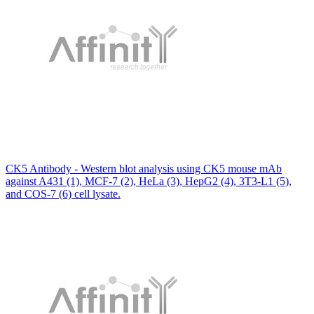
CK5 Antibody - Western blot analysis using CK5 mouse mAb
against A431 (1), MCF-7 (2), HeLa (3), HepG2 (4), 3T3-L1 (5),
and COS-7 (6) cell lysate.