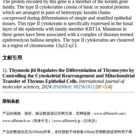
The protein encoded by this gene is a member of the keratin gene
family. The type II cytokeratins consist of basic or neutral proteins
which are arranged in pairs of heterotypic keratin chains
coexpressed during differentiation of simple and stratified epithelial
tissues. This type II cytokeratin is specifically expressed in the basal
layer of the epidermis with family member KRT14. Mutations in
these genes have been associated with a complex of diseases termed
epidermolysis bullosa simplex. The type II cytokeratins are clustered
in a region of chromosome 12q12-q13.
文献引用
1).
Thymosin β4 Regulates the Differentiation of Thymocytes by
Controlling the Cytoskeletal Rearrangement and Mitochondrial
Transfer of Thymus Epithelial Cells.
International journal of
molecular sciences, 2024
(PubMed: 38256161)
[IF=5.6]
限制条款
产品的规格、报价、验证数据请以官网为准，官网链接：www.affbiotech.com |
www.affbiotech.cn（简体中文）| www.affbiotech.jp（日本語）
产品的数据信息为Affinity所有，未经授权不得收集Affinity官网数据或资料用于商