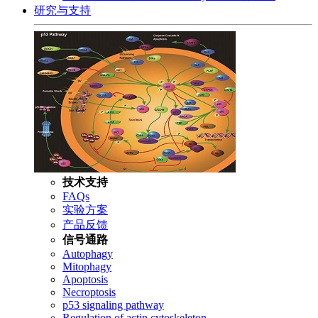
研究与支持
技术支持
FAQs
实验方案
产品反馈
信号通路
Autophagy
Mitophagy
Apoptosis
Necroptosis
p53 signaling pathway
Regulation of actin cytoskeleton