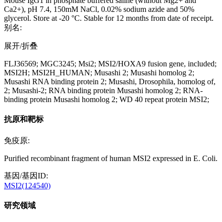
Mouse IgG1 in phosphate buffered saline (without Mg2+ and
Ca2+), pH 7.4, 150mM NaCl, 0.02% sodium azide and 50%
glycerol. Store at -20 °C. Stable for 12 months from date of receipt.
别名:
展开/折叠
FLJ36569; MGC3245; Msi2; MSI2/HOXA9 fusion gene, included;
MSI2H; MSI2H_HUMAN; Musashi 2; Musashi homolog 2;
Musashi RNA binding protein 2; Musashi, Drosophila, homolog of,
2; Musashi-2; RNA binding protein Musashi homolog 2; RNA-
binding protein Musashi homolog 2; WD 40 repeat protein MSI2;
抗原和靶标
免疫原:
Purified recombinant fragment of human MSI2 expressed in E. Coli.
基因/基因ID:
MSI2(124540)
研究领域