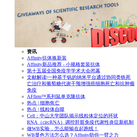
资讯
Affinity抗体换新装
Affinity新品推荐 - 小规格套装抗体
第十五届全国免疫学学术大会闭幕
文献解读|一种基于钒的纳米平台通过协同类铁死
亡治疗和葡萄糖代谢干预增强癌细胞死亡和抗肿瘤
免疫
AFfirm™系列鼠单克隆抗体
热点 | 细胞焦亡
热点 | 线粒体自噬
Cell：中山大学团队揭示线粒体定位的环状
RNA（circRNA）调控肝脏免疫代谢性炎症新机制
做WB实验，怎么能输在起跑线！
WB显色方法怎么选？Affinity助你一臂之力