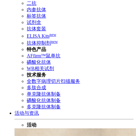
二抗
内参抗体
标签抗体
试剂盒
抗体套装
new
ELISA Kits
new
抗体抑制剂
特色产品
AFfirm™鼠单抗
磷酸化抗体
WB相关试剂
技术服务
全数字病理切片扫描服务
多肽合成
单克隆抗体制备
磷酸化抗体制备
多克隆抗体制备
活动与资讯
活动