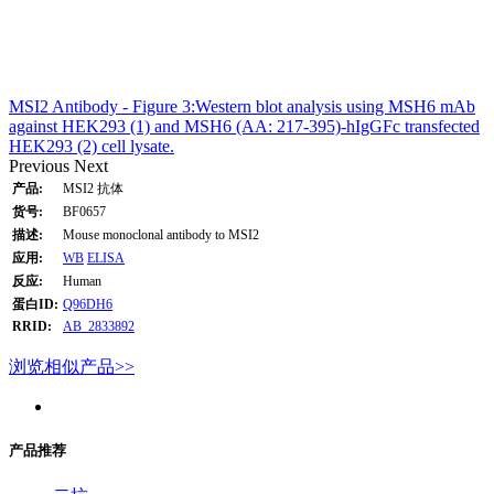
MSI2 Antibody - Figure 3:Western blot analysis using MSH6 mAb
against HEK293 (1) and MSH6 (AA: 217-395)-hIgGFc transfected
HEK293 (2) cell lysate.
Previous
Next
产品:
MSI2 抗体
货号:
BF0657
描述:
Mouse monoclonal antibody to MSI2
应用:
WB
ELISA
反应:
Human
蛋白ID:
Q96DH6
RRID:
AB_2833892
浏览相似产品>>
产品推荐