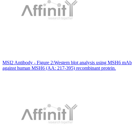
MSI2 Antibody - Figure 2:Western blot analysis using MSH6 mAb
against human MSH6 (AA: 217-395) recombinant protein.