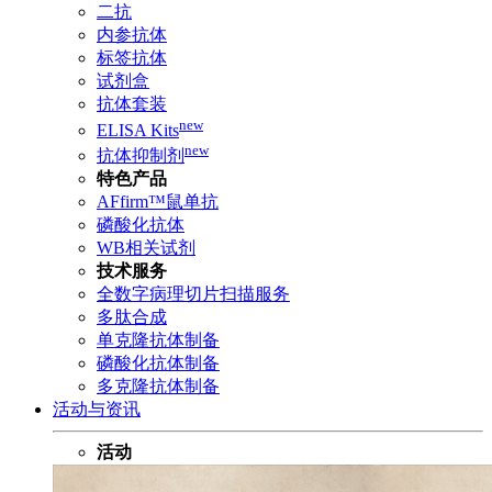
二抗
内参抗体
标签抗体
试剂盒
抗体套装
new
ELISA Kits
new
抗体抑制剂
特色产品
AFfirm™鼠单抗
磷酸化抗体
WB相关试剂
技术服务
全数字病理切片扫描服务
多肽合成
单克隆抗体制备
磷酸化抗体制备
多克隆抗体制备
活动与资讯
活动