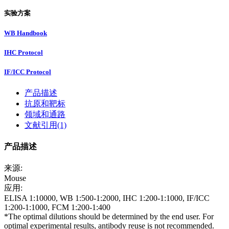
实验方案
WB Handbook
IHC Protocol
IF/ICC Protocol
产品描述
抗原和靶标
领域和通路
文献引用(1)
产品描述
来源:
Mouse
应用:
ELISA 1:10000, WB 1:500-1:2000, IHC 1:200-1:1000, IF/ICC
1:200-1:1000, FCM 1:200-1:400
*The optimal dilutions should be determined by the end user. For
optimal experimental results, antibody reuse is not recommended.