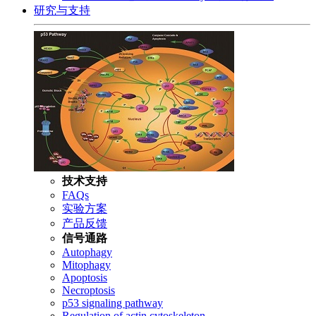
研究与支持
技术支持
FAQs
实验方案
产品反馈
信号通路
Autophagy
Mitophagy
Apoptosis
Necroptosis
p53 signaling pathway
Regulation of actin cytoskeleton