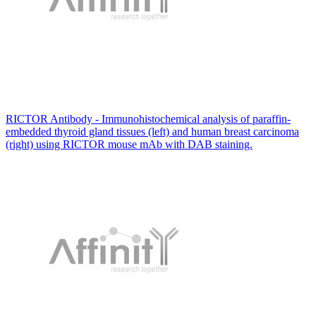
RICTOR Antibody - Immunohistochemical analysis of paraffin-
embedded thyroid gland tissues (left) and human breast carcinoma
(right) using RICTOR mouse mAb with DAB staining.