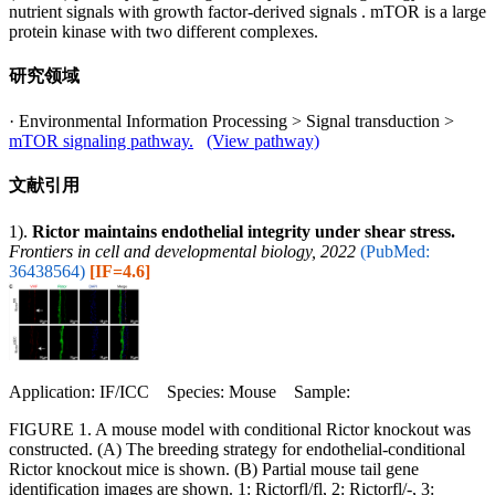
nutrient signals with growth factor-derived signals . mTOR is a large
protein kinase with two different complexes.
研究领域
· Environmental Information Processing > Signal transduction >
mTOR signaling pathway.
(View pathway)
文献引用
1).
Rictor maintains endothelial integrity under shear stress.
Frontiers in cell and developmental biology, 2022
(PubMed:
36438564)
[IF=4.6]
Application: IF/ICC Species: Mouse Sample:
FIGURE 1. A mouse model with conditional Rictor knockout was
constructed. (A) The breeding strategy for endothelial-conditional
Rictor knockout mice is shown. (B) Partial mouse tail gene
identification images are shown. 1: Rictorfl/fl, 2: Rictorfl/-, 3: