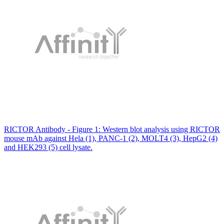
RICTOR Antibody - Figure 1: Western blot analysis using RICTOR
mouse mAb against Hela (1), PANC-1 (2), MOLT4 (3), HepG2 (4)
and HEK293 (5) cell lysate.