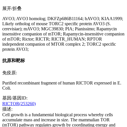
展开/折叠
AVO3; AVO3 homolog; DKFZp686B11164; hAVO3; KIAA1999;
Likely ortholog of mouse TORC2 specific protein AVO3 (S.
cerevisiae); mAVO3; MGC39830; PIA; Pianissimo; Rapamycin
insensitive companion of mTOR; Rapamycin-insensitive companion
of mTOR; Rictor; RICTR; RICTR_HUMAN; RPTOR
independent companion of MTOR complex 2; TORC2 specific
protein AVO3;
抗原和靶标
免疫原:
Purified recombinant fragment of human RICTOR expressed in E.
Coli.
基因/基因ID:
RICTOR(253260)
描述:
Cell growth is a fundamental biological process whereby cells
accumulate mass and increase in size. The mammalian TOR
(mTOR) pathway regulates growth by coordinating energy and