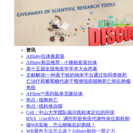
资讯
Affinity抗体换新装
Affinity新品推荐 - 小规格套装抗体
第十五届全国免疫学学术大会闭幕
文献解读|一种基于钒的纳米平台通过协同类铁死
亡治疗和葡萄糖代谢干预增强癌细胞死亡和抗肿瘤
免疫
AFfirm™系列鼠单克隆抗体
热点 | 细胞焦亡
热点 | 线粒体自噬
Cell：中山大学团队揭示线粒体定位的环状
RNA（circRNA）调控肝脏免疫代谢性炎症新机制
做WB实验，怎么能输在起跑线！
WB显色方法怎么选？Affinity助你一臂之力