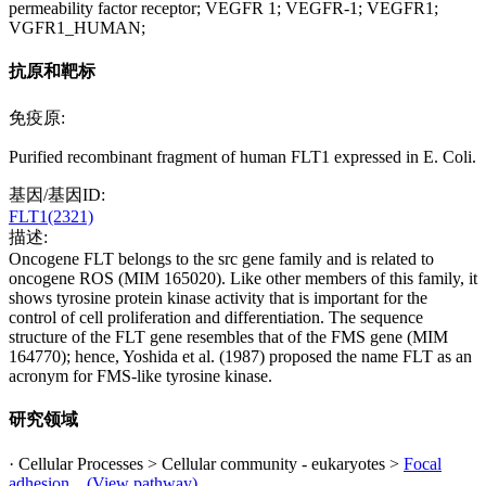
permeability factor receptor; VEGFR 1; VEGFR-1; VEGFR1;
VGFR1_HUMAN;
抗原和靶标
免疫原:
Purified recombinant fragment of human FLT1 expressed in E. Coli.
基因/基因ID:
FLT1(2321)
描述:
Oncogene FLT belongs to the src gene family and is related to
oncogene ROS (MIM 165020). Like other members of this family, it
shows tyrosine protein kinase activity that is important for the
control of cell proliferation and differentiation. The sequence
structure of the FLT gene resembles that of the FMS gene (MIM
164770); hence, Yoshida et al. (1987) proposed the name FLT as an
acronym for FMS-like tyrosine kinase.
研究领域
· Cellular Processes > Cellular community - eukaryotes >
Focal
adhesion.
(View pathway)