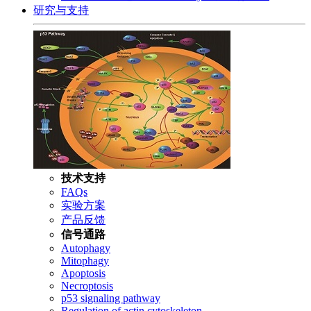
研究与支持
技术支持
FAQs
实验方案
产品反馈
信号通路
Autophagy
Mitophagy
Apoptosis
Necroptosis
p53 signaling pathway
Regulation of actin cytoskeleton