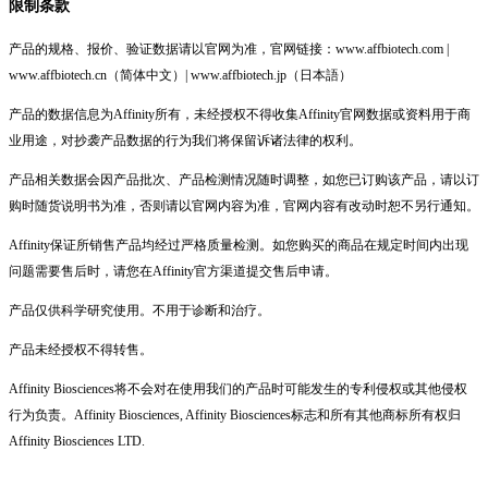
限制条款
产品的规格、报价、验证数据请以官网为准，官网链接：www.affbiotech.com |
www.affbiotech.cn（简体中文）| www.affbiotech.jp（日本語）
产品的数据信息为Affinity所有，未经授权不得收集Affinity官网数据或资料用于商
业用途，对抄袭产品数据的行为我们将保留诉诸法律的权利。
产品相关数据会因产品批次、产品检测情况随时调整，如您已订购该产品，请以订
购时随货说明书为准，否则请以官网内容为准，官网内容有改动时恕不另行通知。
Affinity保证所销售产品均经过严格质量检测。如您购买的商品在规定时间内出现
问题需要售后时，请您在Affinity官方渠道提交售后申请。
产品仅供科学研究使用。不用于诊断和治疗。
产品未经授权不得转售。
Affinity Biosciences将不会对在使用我们的产品时可能发生的专利侵权或其他侵权
行为负责。Affinity Biosciences, Affinity Biosciences标志和所有其他商标所有权归
Affinity Biosciences LTD.