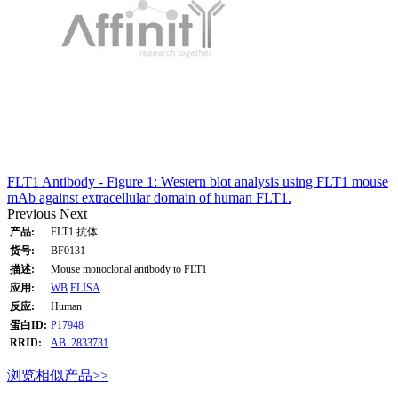
FLT1 Antibody - Figure 1: Western blot analysis using FLT1 mouse
mAb against extracellular domain of human FLT1.
Previous
Next
产品:
FLT1 抗体
货号:
BF0131
描述:
Mouse monoclonal antibody to FLT1
应用:
WB
ELISA
反应:
Human
蛋白ID:
P17948
RRID:
AB_2833731
浏览相似产品>>