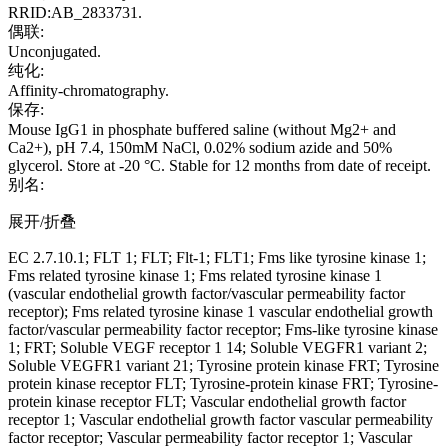
RRID:AB_2833731.
偶联:
Unconjugated.
纯化:
Affinity-chromatography.
保存:
Mouse IgG1 in phosphate buffered saline (without Mg2+ and
Ca2+), pH 7.4, 150mM NaCl, 0.02% sodium azide and 50%
glycerol. Store at -20 °C. Stable for 12 months from date of receipt.
别名:
展开/折叠
EC 2.7.10.1; FLT 1; FLT; Flt-1; FLT1; Fms like tyrosine kinase 1;
Fms related tyrosine kinase 1; Fms related tyrosine kinase 1
(vascular endothelial growth factor/vascular permeability factor
receptor); Fms related tyrosine kinase 1 vascular endothelial growth
factor/vascular permeability factor receptor; Fms-like tyrosine kinase
1; FRT; Soluble VEGF receptor 1 14; Soluble VEGFR1 variant 2;
Soluble VEGFR1 variant 21; Tyrosine protein kinase FRT; Tyrosine
protein kinase receptor FLT; Tyrosine-protein kinase FRT; Tyrosine-
protein kinase receptor FLT; Vascular endothelial growth factor
receptor 1; Vascular endothelial growth factor vascular permeability
factor receptor; Vascular permeability factor receptor 1; Vascular