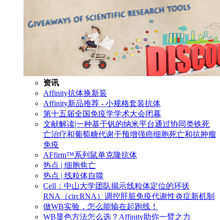
资讯
Affinity抗体换新装
Affinity新品推荐 - 小规格套装抗体
第十五届全国免疫学学术大会闭幕
文献解读|一种基于钒的纳米平台通过协同类铁死
亡治疗和葡萄糖代谢干预增强癌细胞死亡和抗肿瘤
免疫
AFfirm™系列鼠单克隆抗体
热点 | 细胞焦亡
热点 | 线粒体自噬
Cell：中山大学团队揭示线粒体定位的环状
RNA（circRNA）调控肝脏免疫代谢性炎症新机制
做WB实验，怎么能输在起跑线！
WB显色方法怎么选？Affinity助你一臂之力