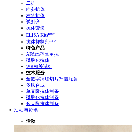
二抗
内参抗体
标签抗体
试剂盒
抗体套装
new
ELISA Kits
new
抗体抑制剂
特色产品
AFfirm™鼠单抗
磷酸化抗体
WB相关试剂
技术服务
全数字病理切片扫描服务
多肽合成
单克隆抗体制备
磷酸化抗体制备
多克隆抗体制备
活动与资讯
活动