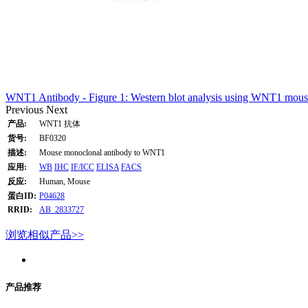
WNT1 Antibody - Figure 1: Western blot analysis using WNT1 mouse 
Previous
Next
产品:
WNT1 抗体
货号:
BF0320
描述:
Mouse monoclonal antibody to WNT1
应用:
WB
IHC
IF/ICC
ELISA
FACS
反应:
Human, Mouse
蛋白ID:
P04628
RRID:
AB_2833727
浏览相似产品>>
产品推荐