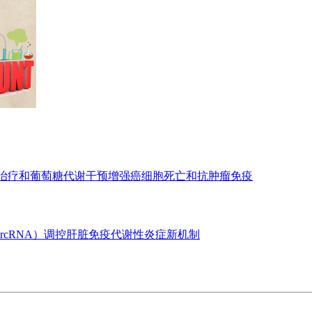
亡治疗和葡萄糖代谢干预增强癌细胞死亡和抗肿瘤免疫
ircRNA）调控肝脏免疫代谢性炎症新机制