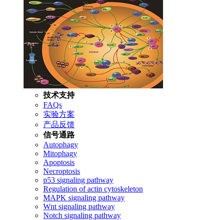
技术支持
FAQs
实验方案
产品反馈
信号通路
Autophagy
Mitophagy
Apoptosis
Necroptosis
p53 signaling pathway
Regulation of actin cytoskeleton
MAPK signaling pathway
Wnt signaling pathway
Notch signaling pathway