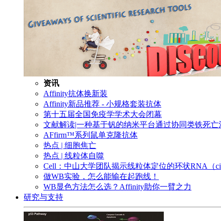
资讯
Affinity抗体换新装
Affinity新品推荐 - 小规格套装抗体
第十五届全国免疫学学术大会闭幕
文献解读|一种基于钒的纳米平台通过协同类铁死
AFfirm™系列鼠单克隆抗体
热点 | 细胞焦亡
热点 | 线粒体自噬
Cell：中山大学团队揭示线粒体定位的环状RNA（c
做WB实验，怎么能输在起跑线！
WB显色方法怎么选？Affinity助你一臂之力
研究与支持