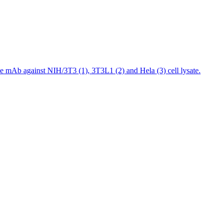
mAb against NIH/3T3 (1), 3T3L1 (2) and Hela (3) cell lysate.