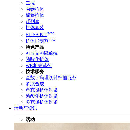
二抗
内参抗体
标签抗体
试剂盒
抗体套装
new
ELISA Kits
new
抗体抑制剂
特色产品
AFfirm™鼠单抗
磷酸化抗体
WB相关试剂
技术服务
全数字病理切片扫描服务
多肽合成
单克隆抗体制备
磷酸化抗体制备
多克隆抗体制备
活动与资讯
活动