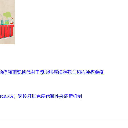
亡治疗和葡萄糖代谢干预增强癌细胞死亡和抗肿瘤免疫
ircRNA）调控肝脏免疫代谢性炎症新机制