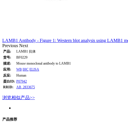
LAMB1 Antibody - Figure 1: Western blot analysis using LAMB1 mo
Previous
Next
产品:
LAMB1 抗体
货号:
BF0229
描述:
Mouse monoclonal antibody to LAMB1
应用:
WB
IHC
ELISA
反应:
Human
蛋白ID:
P07942
RRID:
AB_2833675
浏览相似产品>>
产品推荐