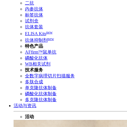
二抗
内参抗体
标签抗体
试剂盒
抗体套装
new
ELISA Kits
new
抗体抑制剂
特色产品
AFfirm™鼠单抗
磷酸化抗体
WB相关试剂
技术服务
全数字病理切片扫描服务
多肽合成
单克隆抗体制备
磷酸化抗体制备
多克隆抗体制备
活动与资讯
活动