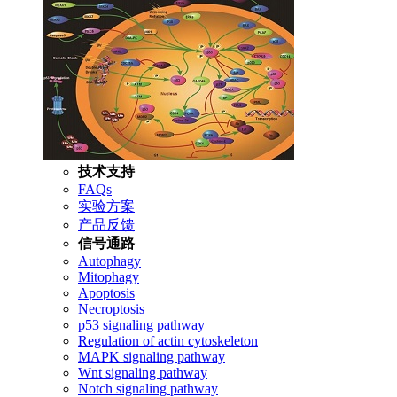
技术支持
FAQs
实验方案
产品反馈
信号通路
Autophagy
Mitophagy
Apoptosis
Necroptosis
p53 signaling pathway
Regulation of actin cytoskeleton
MAPK signaling pathway
Wnt signaling pathway
Notch signaling pathway