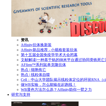
资讯
Affinity抗体换新装
Affinity新品推荐 - 小规格套装抗体
第十五届全国免疫学学术大会闭幕
文献解读|一种基于钒的纳米平台通过协同类铁死
AFfirm™系列鼠单克隆抗体
热点 | 细胞焦亡
热点 | 线粒体自噬
Cell：中山大学团队揭示线粒体定位的环状RNA（c
做WB实验，怎么能输在起跑线！
WB显色方法怎么选？Affinity助你一臂之力
研究与支持