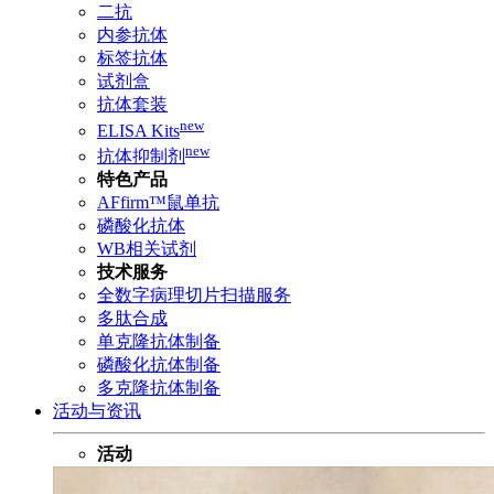
二抗
内参抗体
标签抗体
试剂盒
抗体套装
new
ELISA Kits
new
抗体抑制剂
特色产品
AFfirm™鼠单抗
磷酸化抗体
WB相关试剂
技术服务
全数字病理切片扫描服务
多肽合成
单克隆抗体制备
磷酸化抗体制备
多克隆抗体制备
活动与资讯
活动