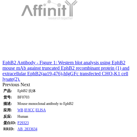
EphB2 Antibody - Figure 1: Western blot analysis using EphB2
mouse mAb against truncated EphB2 recombinant protein (1) and
extracellular EphB2(aa19-476)-hIgGFc transfected CHO-K1 cell
lysate(2).
Previous
Next
产品:
EphB2 抗体
货号:
BF0703
描述:
Mouse monoclonal antibody to EphB2
应用:
WB
IF/ICC
ELISA
反应:
Human
蛋白ID:
P29323
RRID:
AB_2833634