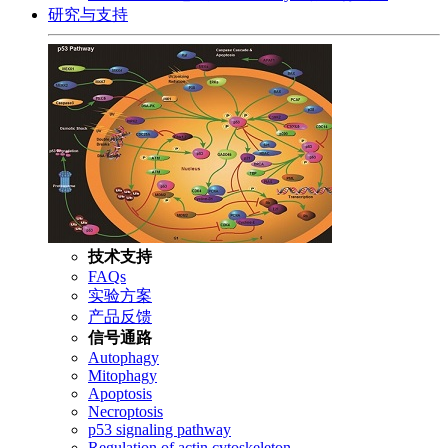
研究与支持
技术支持
FAQs
实验方案
产品反馈
信号通路
Autophagy
Mitophagy
Apoptosis
Necroptosis
p53 signaling pathway
Regulation of actin cytoskeleton