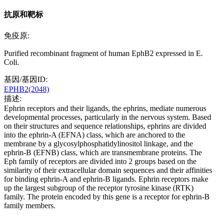
抗原和靶标
免疫原:
Purified recombinant fragment of human EphB2 expressed in E.
Coli.
基因/基因ID:
EPHB2(2048)
描述:
Ephrin receptors and their ligands, the ephrins, mediate numerous
developmental processes, particularly in the nervous system. Based
on their structures and sequence relationships, ephrins are divided
into the ephrin-A (EFNA) class, which are anchored to the
membrane by a glycosylphosphatidylinositol linkage, and the
ephrin-B (EFNB) class, which are transmembrane proteins. The
Eph family of receptors are divided into 2 groups based on the
similarity of their extracellular domain sequences and their affinities
for binding ephrin-A and ephrin-B ligands. Ephrin receptors make
up the largest subgroup of the receptor tyrosine kinase (RTK)
family. The protein encoded by this gene is a receptor for ephrin-B
family members.