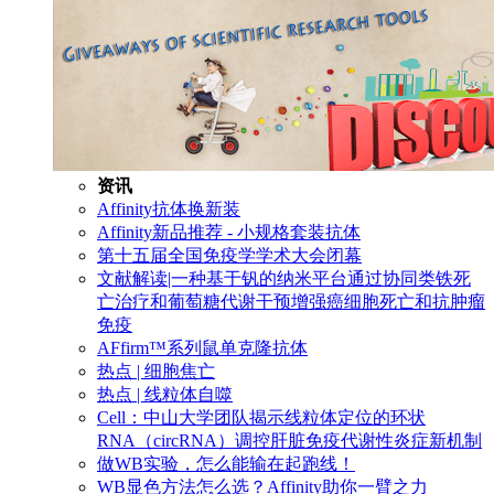
资讯
Affinity抗体换新装
Affinity新品推荐 - 小规格套装抗体
第十五届全国免疫学学术大会闭幕
文献解读|一种基于钒的纳米平台通过协同类铁死
亡治疗和葡萄糖代谢干预增强癌细胞死亡和抗肿瘤
免疫
AFfirm™系列鼠单克隆抗体
热点 | 细胞焦亡
热点 | 线粒体自噬
Cell：中山大学团队揭示线粒体定位的环状
RNA（circRNA）调控肝脏免疫代谢性炎症新机制
做WB实验，怎么能输在起跑线！
WB显色方法怎么选？Affinity助你一臂之力