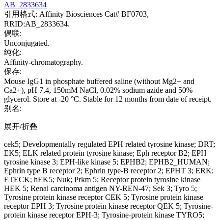
AB_2833634
引用格式: Affinity Biosciences Cat# BF0703,
RRID:AB_2833634.
偶联:
Unconjugated.
纯化:
Affinity-chromatography.
保存:
Mouse IgG1 in phosphate buffered saline (without Mg2+ and
Ca2+), pH 7.4, 150mM NaCl, 0.02% sodium azide and 50%
glycerol. Store at -20 °C. Stable for 12 months from date of receipt.
别名:
展开/折叠
cek5; Developmentally regulated EPH related tyrosine kinase; DRT;
EK5; ELK related protein tyrosine kinase; Eph receptor B2; EPH
tyrosine kinase 3; EPH-like kinase 5; EPHB2; EPHB2_HUMAN;
Ephrin type B receptor 2; Ephrin type-B receptor 2; EPHT 3; ERK;
ETECK; hEK5; Nuk; Prkm 5; Receptor protein tyrosine kinase
HEK 5; Renal carcinoma antigen NY-REN-47; Sek 3; Tyro 5;
Tyrosine protein kinase receptor CEK 5; Tyrosine protein kinase
receptor EPH 3; Tyrosine protein kinase receptor QEK 5; Tyrosine-
protein kinase receptor EPH-3; Tyrosine-protein kinase TYRO5;