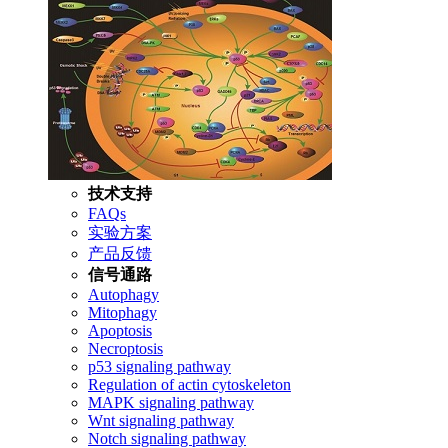
技术支持
FAQs
实验方案
产品反馈
信号通路
Autophagy
Mitophagy
Apoptosis
Necroptosis
p53 signaling pathway
Regulation of actin cytoskeleton
MAPK signaling pathway
Wnt signaling pathway
Notch signaling pathway