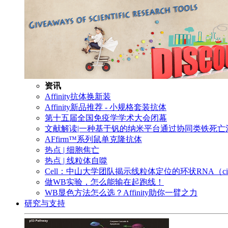
资讯
Affinity抗体换新装
Affinity新品推荐 - 小规格套装抗体
第十五届全国免疫学学术大会闭幕
文献解读|一种基于钒的纳米平台通过协同类铁死
AFfirm™系列鼠单克隆抗体
热点 | 细胞焦亡
热点 | 线粒体自噬
Cell：中山大学团队揭示线粒体定位的环状RNA（c
做WB实验，怎么能输在起跑线！
WB显色方法怎么选？Affinity助你一臂之力
研究与支持