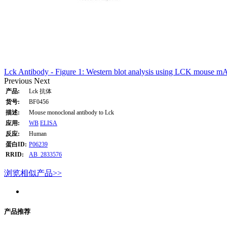
Lck Antibody - Figure 1: Western blot analysis using LCK mouse m
Previous
Next
产品:
Lck 抗体
货号:
BF0456
描述:
Mouse monoclonal antibody to Lck
应用:
WB
ELISA
反应:
Human
蛋白ID:
P06239
RRID:
AB_2833576
浏览相似产品>>
产品推荐