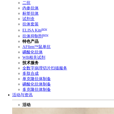
二抗
内参抗体
标签抗体
试剂盒
抗体套装
new
ELISA Kits
new
抗体抑制剂
特色产品
AFfirm™鼠单抗
磷酸化抗体
WB相关试剂
技术服务
全数字病理切片扫描服务
多肽合成
单克隆抗体制备
磷酸化抗体制备
多克隆抗体制备
活动与资讯
活动