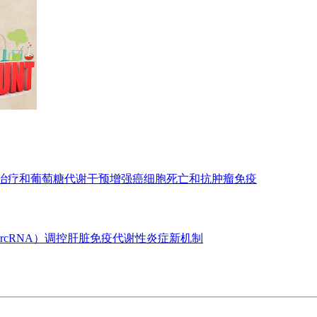
亡治疗和葡萄糖代谢干预增强癌细胞死亡和抗肿瘤免疫
ircRNA）调控肝脏免疫代谢性炎症新机制