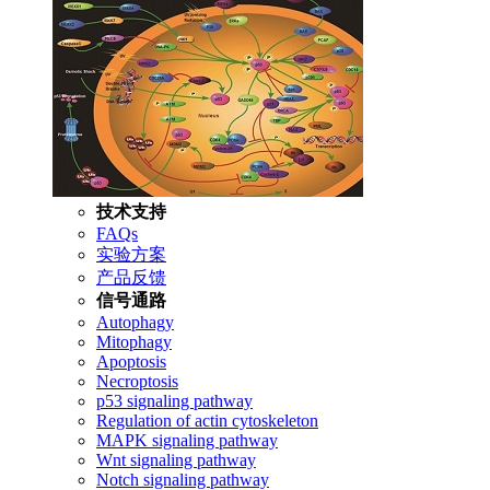
技术支持
FAQs
实验方案
产品反馈
信号通路
Autophagy
Mitophagy
Apoptosis
Necroptosis
p53 signaling pathway
Regulation of actin cytoskeleton
MAPK signaling pathway
Wnt signaling pathway
Notch signaling pathway