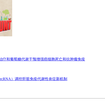
亡治疗和葡萄糖代谢干预增强癌细胞死亡和抗肿瘤免疫
ircRNA）调控肝脏免疫代谢性炎症新机制