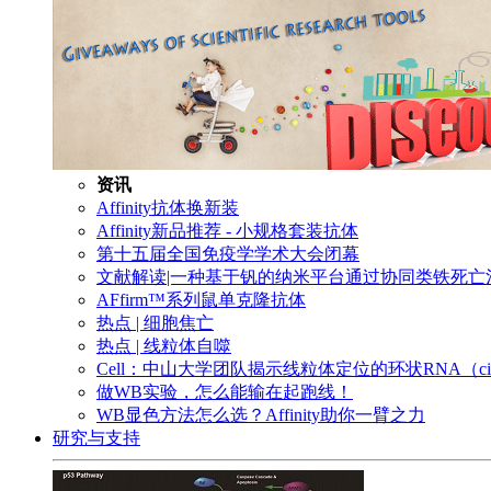
资讯
Affinity抗体换新装
Affinity新品推荐 - 小规格套装抗体
第十五届全国免疫学学术大会闭幕
文献解读|一种基于钒的纳米平台通过协同类铁死
AFfirm™系列鼠单克隆抗体
热点 | 细胞焦亡
热点 | 线粒体自噬
Cell：中山大学团队揭示线粒体定位的环状RNA（c
做WB实验，怎么能输在起跑线！
WB显色方法怎么选？Affinity助你一臂之力
研究与支持