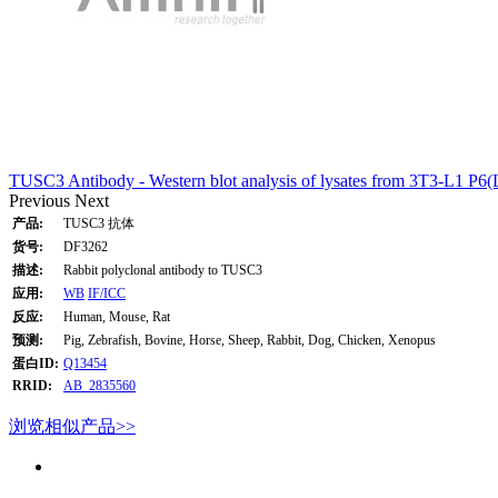
TUSC3 Antibody - Western blot analysis of lysates from 3T3-L1 P6(L
Previous
Next
产品:
TUSC3 抗体
货号:
DF3262
描述:
Rabbit polyclonal antibody to TUSC3
应用:
WB
IF/ICC
反应:
Human, Mouse, Rat
预测:
Pig, Zebrafish, Bovine, Horse, Sheep, Rabbit, Dog, Chicken, Xenopus
蛋白ID:
Q13454
RRID:
AB_2835560
浏览相似产品>>