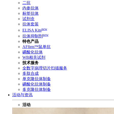
二抗
内参抗体
标签抗体
试剂盒
抗体套装
new
ELISA Kits
new
抗体抑制剂
特色产品
AFfirm™鼠单抗
磷酸化抗体
WB相关试剂
技术服务
全数字病理切片扫描服务
多肽合成
单克隆抗体制备
磷酸化抗体制备
多克隆抗体制备
活动与资讯
活动