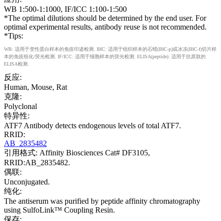
WB 1:500-1:1000, IF/ICC 1:100-1:500
*The optimal dilutions should be determined by the end user. For
optimal experimental results, antibody reuse is not recommended.
*Tips:
WB: 适用于变性蛋白样本的免疫印迹检测. IHC: 适用于组织样本的石蜡(IHC-p)或冰冻(IHC-f)切片样
本的免疫组化/荧光检测. IF/ICC: 适用于细胞样本的荧光检测. ELISA(peptide): 适用于抗原肽的
ELISA检测.
反应:
Human, Mouse, Rat
克隆:
Polyclonal
特异性:
ATF7 Antibody detects endogenous levels of total ATF7.
RRID:
AB_2835482
引用格式: Affinity Biosciences Cat# DF3105,
RRID:AB_2835482.
偶联:
Unconjugated.
纯化:
The antiserum was purified by peptide affinity chromatography
using SulfoLink™ Coupling Resin.
保存: