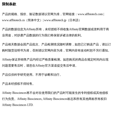
限制条款
产品的规格、报价、验证数据请以官网为准，官网链接：www.affbiotech.com |
www.affbiotech.cn（简体中文）| www.affbiotech.jp（日本語）
产品的数据信息为Affinity所有，未经授权不得收集Affinity官网数据或资料用于商
业用途，对抄袭产品数据的行为我们将保留诉诸法律的权利。
产品相关数据会因产品批次、产品检测情况随时调整，如您已订购该产品，请以订
购时随货说明书为准，否则请以官网内容为准，官网内容有改动时恕不另行通知。
Affinity保证所销售产品均经过严格质量检测。如您购买的商品在规定时间内出现
问题需要售后时，请您在Affinity官方渠道提交售后申请。
产品仅供科学研究使用。不用于诊断和治疗。
产品未经授权不得转售。
Affinity Biosciences将不会对在使用我们的产品时可能发生的专利侵权或其他侵权
行为负责。Affinity Biosciences, Affinity Biosciences标志和所有其他商标所有权归
Affinity Biosciences LTD.