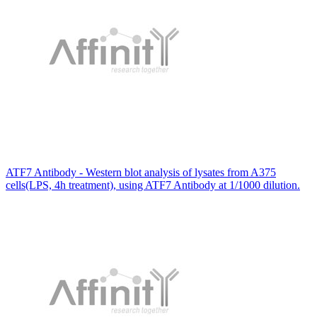
ATF7 Antibody - Western blot analysis of lysates from A375
cells(LPS, 4h treatment), using ATF7 Antibody at 1/1000 dilution.