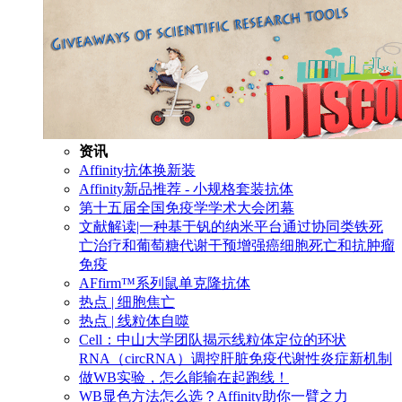
资讯
Affinity抗体换新装
Affinity新品推荐 - 小规格套装抗体
第十五届全国免疫学学术大会闭幕
文献解读|一种基于钒的纳米平台通过协同类铁死
亡治疗和葡萄糖代谢干预增强癌细胞死亡和抗肿瘤
免疫
AFfirm™系列鼠单克隆抗体
热点 | 细胞焦亡
热点 | 线粒体自噬
Cell：中山大学团队揭示线粒体定位的环状
RNA（circRNA）调控肝脏免疫代谢性炎症新机制
做WB实验，怎么能输在起跑线！
WB显色方法怎么选？Affinity助你一臂之力