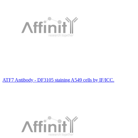
ATF7 Antibody - DF3105 staining A549 cells by IF/ICC.