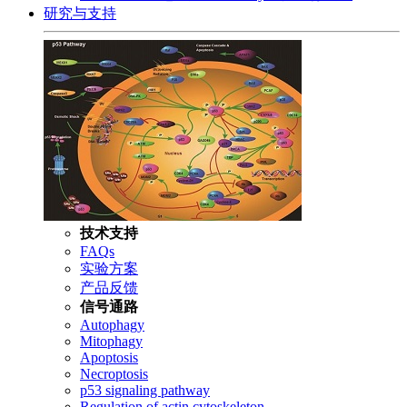
研究与支持
技术支持
FAQs
实验方案
产品反馈
信号通路
Autophagy
Mitophagy
Apoptosis
Necroptosis
p53 signaling pathway
Regulation of actin cytoskeleton