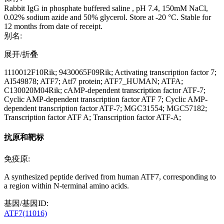
Rabbit IgG in phosphate buffered saline , pH 7.4, 150mM NaCl,
0.02% sodium azide and 50% glycerol. Store at -20 °C. Stable for
12 months from date of receipt.
别名:
展开/折叠
1110012F10Rik; 9430065F09Rik; Activating transcription factor 7;
AI549878; ATF7; Atf7 protein; ATF7_HUMAN; ATFA;
C130020M04Rik; cAMP-dependent transcription factor ATF-7;
Cyclic AMP-dependent transcription factor ATF 7; Cyclic AMP-
dependent transcription factor ATF-7; MGC31554; MGC57182;
Transcription factor ATF A; Transcription factor ATF-A;
抗原和靶标
免疫原:
A synthesized peptide derived from human ATF7, corresponding to
a region within N-terminal amino acids.
基因/基因ID:
ATF7(11016)