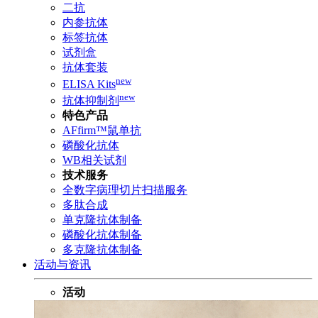
二抗
内参抗体
标签抗体
试剂盒
抗体套装
new
ELISA Kits
new
抗体抑制剂
特色产品
AFfirm™鼠单抗
磷酸化抗体
WB相关试剂
技术服务
全数字病理切片扫描服务
多肽合成
单克隆抗体制备
磷酸化抗体制备
多克隆抗体制备
活动与资讯
活动