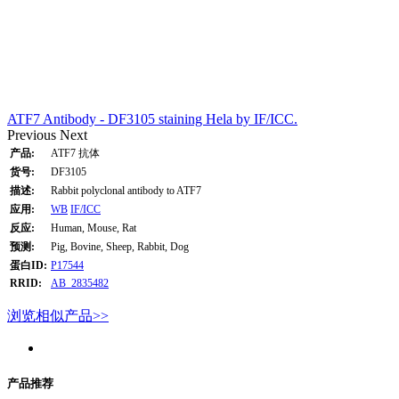
ATF7 Antibody - DF3105 staining Hela by IF/ICC.
Previous
Next
产品:
ATF7 抗体
货号:
DF3105
描述:
Rabbit polyclonal antibody to ATF7
应用:
WB
IF/ICC
反应:
Human, Mouse, Rat
预测:
Pig, Bovine, Sheep, Rabbit, Dog
蛋白ID:
P17544
RRID:
AB_2835482
浏览相似产品>>
产品推荐