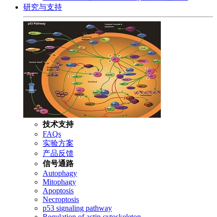
研究与支持
技术支持
FAQs
实验方案
产品反馈
信号通路
Autophagy
Mitophagy
Apoptosis
Necroptosis
p53 signaling pathway
Regulation of actin cytoskeleton