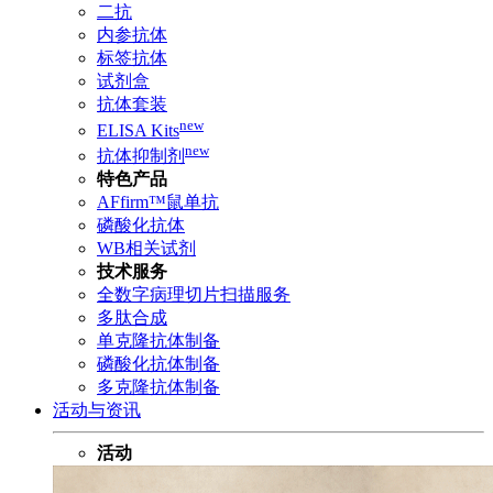
二抗
内参抗体
标签抗体
试剂盒
抗体套装
new
ELISA Kits
new
抗体抑制剂
特色产品
AFfirm™鼠单抗
磷酸化抗体
WB相关试剂
技术服务
全数字病理切片扫描服务
多肽合成
单克隆抗体制备
磷酸化抗体制备
多克隆抗体制备
活动与资讯
活动