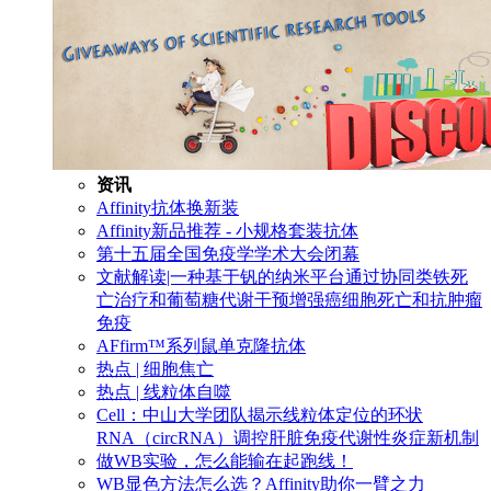
资讯
Affinity抗体换新装
Affinity新品推荐 - 小规格套装抗体
第十五届全国免疫学学术大会闭幕
文献解读|一种基于钒的纳米平台通过协同类铁死
亡治疗和葡萄糖代谢干预增强癌细胞死亡和抗肿瘤
免疫
AFfirm™系列鼠单克隆抗体
热点 | 细胞焦亡
热点 | 线粒体自噬
Cell：中山大学团队揭示线粒体定位的环状
RNA（circRNA）调控肝脏免疫代谢性炎症新机制
做WB实验，怎么能输在起跑线！
WB显色方法怎么选？Affinity助你一臂之力