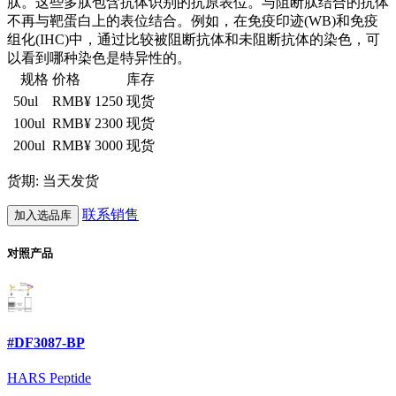
肽。这些多肽包含抗体识别的抗原表位。与阻断肽结合的抗体
不再与靶蛋白上的表位结合。例如，在免疫印迹(WB)和免疫
组化(IHC)中，通过比较被阻断抗体和未阻断抗体的染色，可
以看到哪种染色是特异性的。
规格
价格
库存
50ul
RMB¥ 1250
现货
100ul
RMB¥ 2300
现货
200ul
RMB¥ 3000
现货
货期: 当天发货
联系销售
加入选品库
对照产品
#DF3087-BP
HARS Peptide