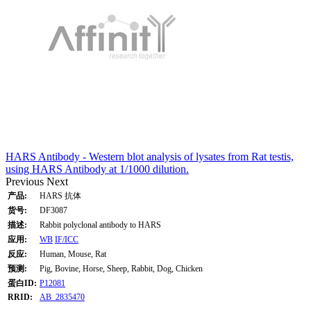
HARS Antibody - Western blot analysis of lysates from Rat testis,
using HARS Antibody at 1/1000 dilution.
Previous
Next
产品:
HARS 抗体
货号:
DF3087
描述:
Rabbit polyclonal antibody to HARS
应用:
WB
IF/ICC
反应:
Human, Mouse, Rat
预测:
Pig, Bovine, Horse, Sheep, Rabbit, Dog, Chicken
蛋白ID:
P12081
RRID:
AB_2835470