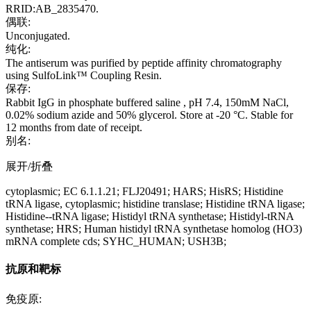
RRID:AB_2835470.
偶联:
Unconjugated.
纯化:
The antiserum was purified by peptide affinity chromatography
using SulfoLink™ Coupling Resin.
保存:
Rabbit IgG in phosphate buffered saline , pH 7.4, 150mM NaCl,
0.02% sodium azide and 50% glycerol. Store at -20 °C. Stable for
12 months from date of receipt.
别名:
展开/折叠
cytoplasmic; EC 6.1.1.21; FLJ20491; HARS; HisRS; Histidine
tRNA ligase, cytoplasmic; histidine translase; Histidine tRNA ligase;
Histidine--tRNA ligase; Histidyl tRNA synthetase; Histidyl-tRNA
synthetase; HRS; Human histidyl tRNA synthetase homolog (HO3)
mRNA complete cds; SYHC_HUMAN; USH3B;
抗原和靶标
免疫原: