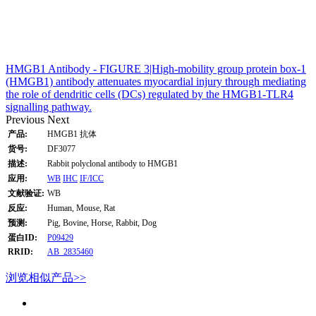
HMGB1 Antibody - FIGURE 3|High‐mobility group protein box‐1
(HMGB1) antibody attenuates myocardial injury through mediating
the role of dendritic cells (DCs) regulated by the HMGB1‐TLR4
signalling pathway.
Previous
Next
产品:
HMGB1 抗体
货号:
DF3077
描述:
Rabbit polyclonal antibody to HMGB1
应用:
WB
IHC
IF/ICC
文献验证:
WB
反应:
Human, Mouse, Rat
预测:
Pig, Bovine, Horse, Rabbit, Dog
蛋白ID:
P09429
RRID:
AB_2835460
浏览相似产品>>