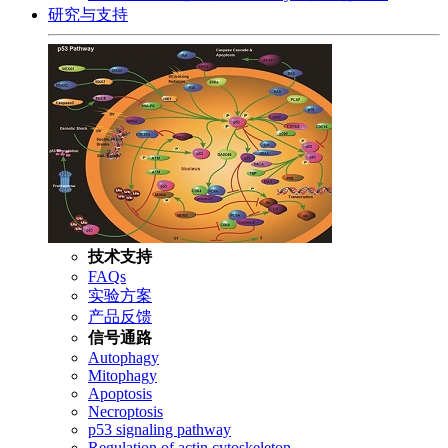
研究与支持
技术支持
FAQs
实验方案
产品反馈
信号通路
Autophagy
Mitophagy
Apoptosis
Necroptosis
p53 signaling pathway
Regulation of actin cytoskeleton