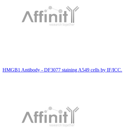
HMGB1 Antibody - DF3077 staining A549 cells by IF/ICC.