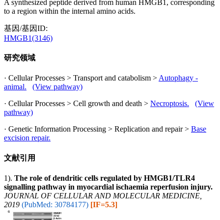
A synthesized peptide derived from human HMGB1, corresponding
to a region within the internal amino acids.
基因/基因ID:
HMGB1(3146)
研究领域
· Cellular Processes > Transport and catabolism >
Autophagy -
animal.
(View pathway)
· Cellular Processes > Cell growth and death >
Necroptosis.
(View
pathway)
· Genetic Information Processing > Replication and repair >
Base
excision repair.
文献引用
1).
The role of dendritic cells regulated by HMGB1/TLR4
signalling pathway in myocardial ischaemia reperfusion injury.
JOURNAL OF CELLULAR AND MOLECULAR MEDICINE,
2019
(PubMed: 30784177)
[IF=5.3]