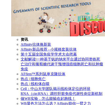
资讯
Affinity抗体换新装
Affinity新品推荐 - 小规格套装抗体
第十五届全国免疫学学术大会闭幕
文献解读|一种基于钒的纳米平台通过协同类铁死
亡治疗和葡萄糖代谢干预增强癌细胞死亡和抗肿瘤
免疫
AFfirm™系列鼠单克隆抗体
热点 | 细胞焦亡
热点 | 线粒体自噬
Cell：中山大学团队揭示线粒体定位的环状
RNA（circRNA）调控肝脏免疫代谢性炎症新机制
做WB实验，怎么能输在起跑线！
WB显色方法怎么选？Affinity助你一臂之力