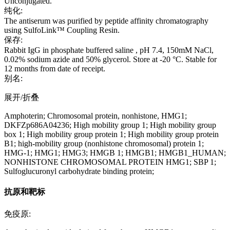
Unconjugated.
纯化:
The antiserum was purified by peptide affinity chromatography
using SulfoLink™ Coupling Resin.
保存:
Rabbit IgG in phosphate buffered saline , pH 7.4, 150mM NaCl,
0.02% sodium azide and 50% glycerol. Store at -20 °C. Stable for
12 months from date of receipt.
别名:
展开/折叠
Amphoterin; Chromosomal protein, nonhistone, HMG1;
DKFZp686A04236; High mobility group 1; High mobility group
box 1; High mobility group protein 1; High mobility group protein
B1; high-mobility group (nonhistone chromosomal) protein 1;
HMG-1; HMG1; HMG3; HMGB 1; HMGB1; HMGB1_HUMAN;
NONHISTONE CHROMOSOMAL PROTEIN HMG1; SBP 1;
Sulfoglucuronyl carbohydrate binding protein;
抗原和靶标
免疫原: