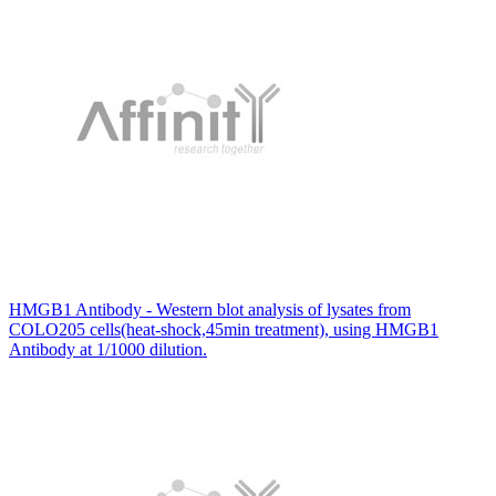
HMGB1 Antibody - Western blot analysis of lysates from
COLO205 cells(heat-shock,45min treatment), using HMGB1
Antibody at 1/1000 dilution.