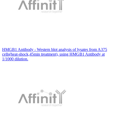
HMGB1 Antibody - Western blot analysis of lysates from A375
cells(heat-shock,45min treatment), using HMGB1 Antibody at
1/1000 dilution.