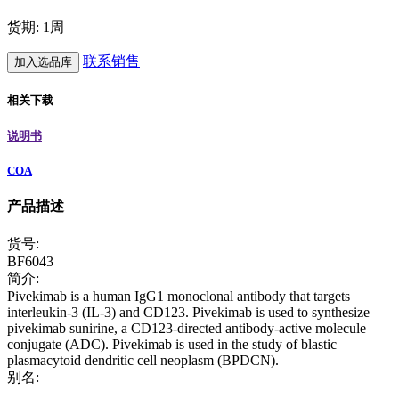
货期: 1周
联系销售
加入选品库
相关下载
说明书
COA
产品描述
货号:
BF6043
简介:
Pivekimab is a human IgG1 monoclonal antibody that targets
interleukin-3 (IL-3) and CD123. Pivekimab is used to synthesize
pivekimab sunirine, a CD123-directed antibody-active molecule
conjugate (ADC). Pivekimab is used in the study of blastic
plasmacytoid dendritic cell neoplasm (BPDCN).
别名: