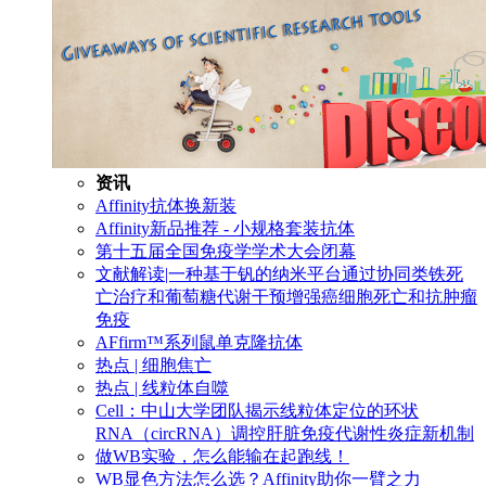
资讯
Affinity抗体换新装
Affinity新品推荐 - 小规格套装抗体
第十五届全国免疫学学术大会闭幕
文献解读|一种基于钒的纳米平台通过协同类铁死
亡治疗和葡萄糖代谢干预增强癌细胞死亡和抗肿瘤
免疫
AFfirm™系列鼠单克隆抗体
热点 | 细胞焦亡
热点 | 线粒体自噬
Cell：中山大学团队揭示线粒体定位的环状
RNA（circRNA）调控肝脏免疫代谢性炎症新机制
做WB实验，怎么能输在起跑线！
WB显色方法怎么选？Affinity助你一臂之力