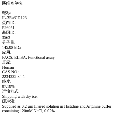
匹维奇单抗
靶标:
IL-3Ra/CD123
蛋白ID:
P26951
基因ID:
3563
分子量:
145.98 kDa
应用:
FACS, ELISA, Functional assay
反应:
Human
CAS NO.:
2234335-84-1
纯度:
97.19%
运输方式:
Shipping with dry ice.
缓冲液:
Supplied as 0.2 μm filtered solution in Histidine and Arginine buffer
containing 120mM NaCl, 0.02%