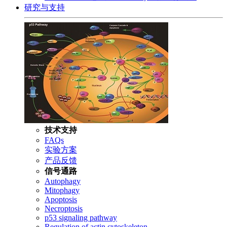
研究与支持
技术支持
FAQs
实验方案
产品反馈
信号通路
Autophagy
Mitophagy
Apoptosis
Necroptosis
p53 signaling pathway
Regulation of actin cytoskeleton