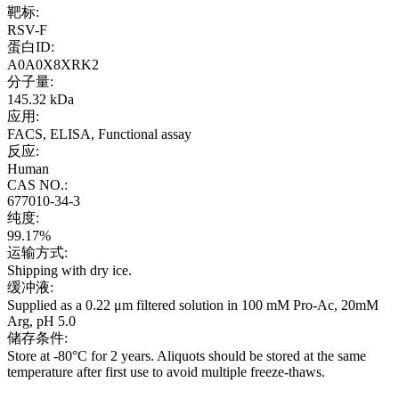
靶标:
RSV-F
蛋白ID:
A0A0X8XRK2
分子量:
145.32 kDa
应用:
FACS, ELISA, Functional assay
反应:
Human
CAS NO.:
677010-34-3
纯度:
99.17%
运输方式:
Shipping with dry ice.
缓冲液:
Supplied as a 0.22 μm filtered solution in 100 mM Pro-Ac, 20mM
Arg, pH 5.0
储存条件:
Store at -80°C for 2 years. Aliquots should be stored at the same
temperature after first use to avoid multiple freeze-thaws.