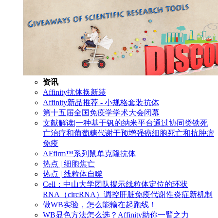
资讯
Affinity抗体换新装
Affinity新品推荐 - 小规格套装抗体
第十五届全国免疫学学术大会闭幕
文献解读|一种基于钒的纳米平台通过协同类铁死
亡治疗和葡萄糖代谢干预增强癌细胞死亡和抗肿瘤
免疫
AFfirm™系列鼠单克隆抗体
热点 | 细胞焦亡
热点 | 线粒体自噬
Cell：中山大学团队揭示线粒体定位的环状
RNA（circRNA）调控肝脏免疫代谢性炎症新机制
做WB实验，怎么能输在起跑线！
WB显色方法怎么选？Affinity助你一臂之力