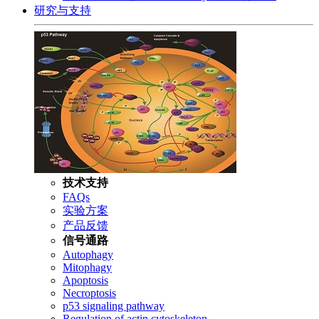
研究与支持
技术支持
FAQs
实验方案
产品反馈
信号通路
Autophagy
Mitophagy
Apoptosis
Necroptosis
p53 signaling pathway
Regulation of actin cytoskeleton