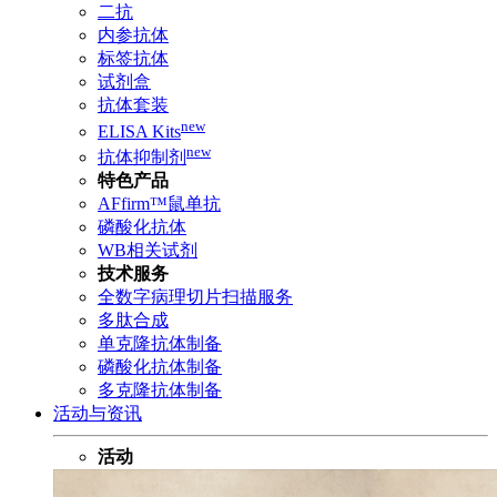
二抗
内参抗体
标签抗体
试剂盒
抗体套装
new
ELISA Kits
new
抗体抑制剂
特色产品
AFfirm™鼠单抗
磷酸化抗体
WB相关试剂
技术服务
全数字病理切片扫描服务
多肽合成
单克隆抗体制备
磷酸化抗体制备
多克隆抗体制备
活动与资讯
活动