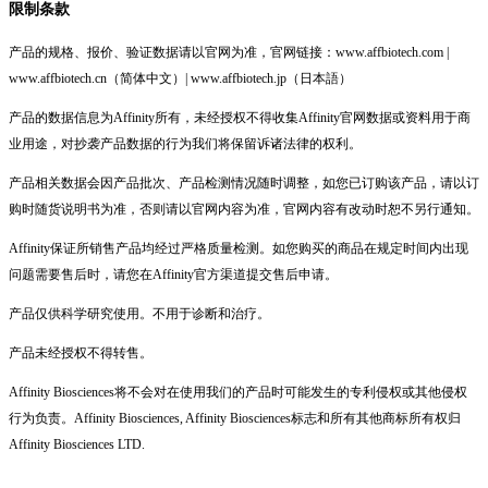
限制条款
产品的规格、报价、验证数据请以官网为准，官网链接：www.affbiotech.com |
www.affbiotech.cn（简体中文）| www.affbiotech.jp（日本語）
产品的数据信息为Affinity所有，未经授权不得收集Affinity官网数据或资料用于商
业用途，对抄袭产品数据的行为我们将保留诉诸法律的权利。
产品相关数据会因产品批次、产品检测情况随时调整，如您已订购该产品，请以订
购时随货说明书为准，否则请以官网内容为准，官网内容有改动时恕不另行通知。
Affinity保证所销售产品均经过严格质量检测。如您购买的商品在规定时间内出现
问题需要售后时，请您在Affinity官方渠道提交售后申请。
产品仅供科学研究使用。不用于诊断和治疗。
产品未经授权不得转售。
Affinity Biosciences将不会对在使用我们的产品时可能发生的专利侵权或其他侵权
行为负责。Affinity Biosciences, Affinity Biosciences标志和所有其他商标所有权归
Affinity Biosciences LTD.