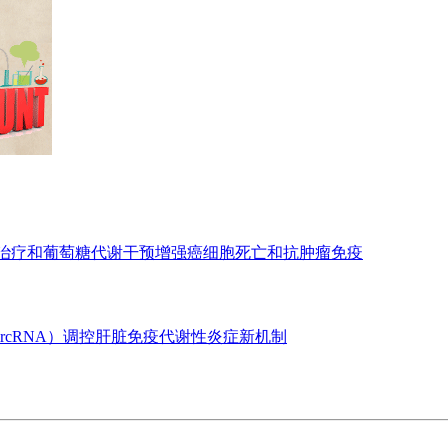
亡治疗和葡萄糖代谢干预增强癌细胞死亡和抗肿瘤免疫
ircRNA）调控肝脏免疫代谢性炎症新机制