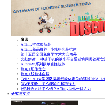
资讯
Affinity抗体换新装
Affinity新品推荐 - 小规格套装抗体
第十五届全国免疫学学术大会闭幕
文献解读|一种基于钒的纳米平台通过协同类铁死
AFfirm™系列鼠单克隆抗体
热点 | 细胞焦亡
热点 | 线粒体自噬
Cell：中山大学团队揭示线粒体定位的环状RNA（c
做WB实验，怎么能输在起跑线！
WB显色方法怎么选？Affinity助你一臂之力
研究与支持