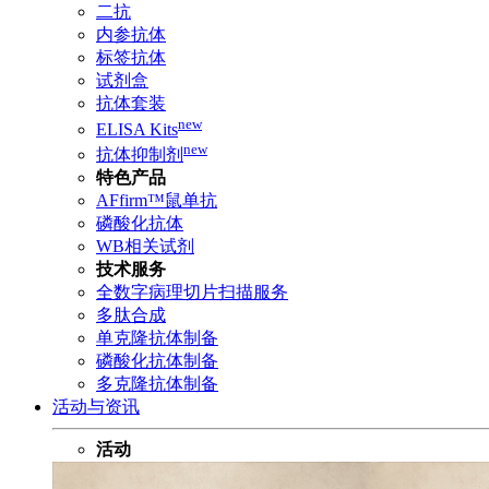
二抗
内参抗体
标签抗体
试剂盒
抗体套装
new
ELISA Kits
new
抗体抑制剂
特色产品
AFfirm™鼠单抗
磷酸化抗体
WB相关试剂
技术服务
全数字病理切片扫描服务
多肽合成
单克隆抗体制备
磷酸化抗体制备
多克隆抗体制备
活动与资讯
活动