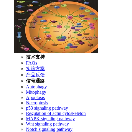
技术支持
FAQs
实验方案
产品反馈
信号通路
Autophagy
Mitophagy
Apoptosis
Necroptosis
p53 signaling pathway
Regulation of actin cytoskeleton
MAPK signaling pathway
Wnt signaling pathway
Notch signaling pathway