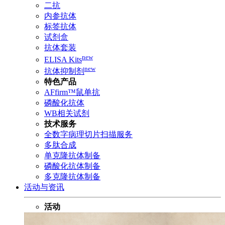
二抗
内参抗体
标签抗体
试剂盒
抗体套装
new
ELISA Kits
new
抗体抑制剂
特色产品
AFfirm™鼠单抗
磷酸化抗体
WB相关试剂
技术服务
全数字病理切片扫描服务
多肽合成
单克隆抗体制备
磷酸化抗体制备
多克隆抗体制备
活动与资讯
活动