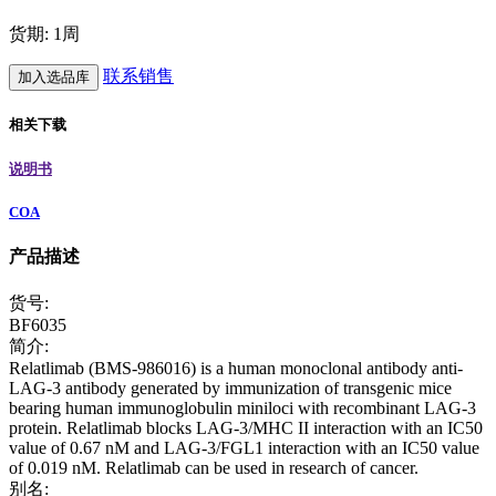
货期: 1周
联系销售
加入选品库
相关下载
说明书
COA
产品描述
货号:
BF6035
简介:
Relatlimab (BMS-986016) is a human monoclonal antibody anti-
LAG-3 antibody generated by immunization of transgenic mice
bearing human immunoglobulin miniloci with recombinant LAG-3
protein. Relatlimab blocks LAG-3/MHC II interaction with an IC50
value of 0.67 nM and LAG-3/FGL1 interaction with an IC50 value
of 0.019 nM. Relatlimab can be used in research of cancer.
别名: