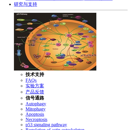
研究与支持
技术支持
FAQs
实验方案
产品反馈
信号通路
Autophagy
Mitophagy
Apoptosis
Necroptosis
p53 signaling pathway
Regulation of actin cytoskeleton