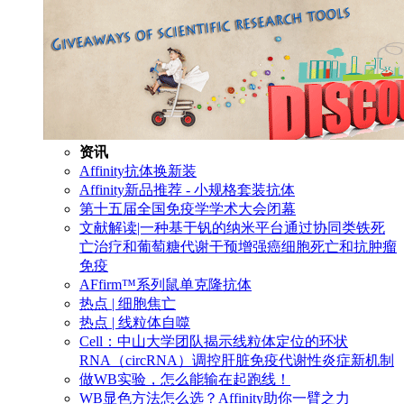
资讯
Affinity抗体换新装
Affinity新品推荐 - 小规格套装抗体
第十五届全国免疫学学术大会闭幕
文献解读|一种基于钒的纳米平台通过协同类铁死
亡治疗和葡萄糖代谢干预增强癌细胞死亡和抗肿瘤
免疫
AFfirm™系列鼠单克隆抗体
热点 | 细胞焦亡
热点 | 线粒体自噬
Cell：中山大学团队揭示线粒体定位的环状
RNA（circRNA）调控肝脏免疫代谢性炎症新机制
做WB实验，怎么能输在起跑线！
WB显色方法怎么选？Affinity助你一臂之力