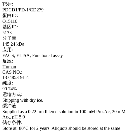
靶标:
PDCD1/PD-1/CD279
蛋白ID:
Q15116
基因ID:
5133
分子量:
145.24 kDa
应用:
FACS, ELISA, Functional assay
反应:
Human
CAS NO.:
1374853-91-4
纯度:
99.74%
运输方式:
Shipping with dry ice.
缓冲液:
Supplied as a 0.22 μm filtered solution in 100 mM Pro-Ac, 20 mM
Arg, pH 5.0
储存条件:
Store at -80°C for 2 years. Aliquots should be stored at the same