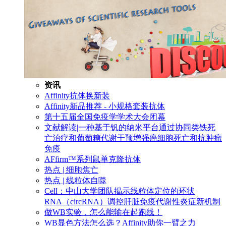
资讯
Affinity抗体换新装
Affinity新品推荐 - 小规格套装抗体
第十五届全国免疫学学术大会闭幕
文献解读|一种基于钒的纳米平台通过协同类铁死
亡治疗和葡萄糖代谢干预增强癌细胞死亡和抗肿瘤
免疫
AFfirm™系列鼠单克隆抗体
热点 | 细胞焦亡
热点 | 线粒体自噬
Cell：中山大学团队揭示线粒体定位的环状
RNA（circRNA）调控肝脏免疫代谢性炎症新机制
做WB实验，怎么能输在起跑线！
WB显色方法怎么选？Affinity助你一臂之力