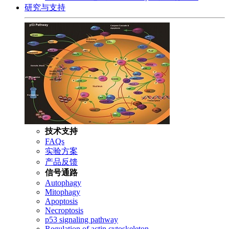
研究与支持
技术支持
FAQs
实验方案
产品反馈
信号通路
Autophagy
Mitophagy
Apoptosis
Necroptosis
p53 signaling pathway
Regulation of actin cytoskeleton