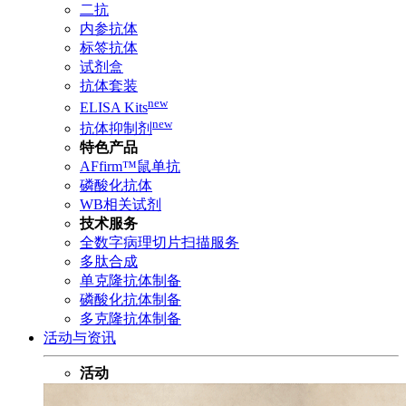
二抗
内参抗体
标签抗体
试剂盒
抗体套装
new
ELISA Kits
new
抗体抑制剂
特色产品
AFfirm™鼠单抗
磷酸化抗体
WB相关试剂
技术服务
全数字病理切片扫描服务
多肽合成
单克隆抗体制备
磷酸化抗体制备
多克隆抗体制备
活动与资讯
活动