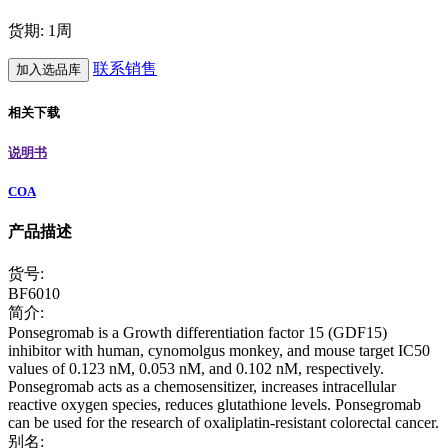
货期: 1周
联系销售
加入选品库
相关下载
说明书
COA
产品描述
货号:
BF6010
简介:
Ponsegromab is a Growth differentiation factor 15 (GDF15)
inhibitor with human, cynomolgus monkey, and mouse target IC50
values of 0.123 nM, 0.053 nM, and 0.102 nM, respectively.
Ponsegromab acts as a chemosensitizer, increases intracellular
reactive oxygen species, reduces glutathione levels. Ponsegromab
can be used for the research of oxaliplatin-resistant colorectal cancer.
别名: