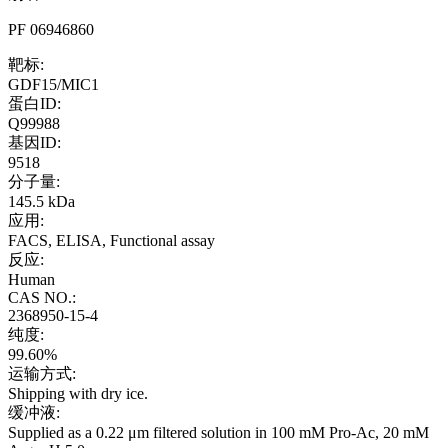
PF 06946860
靶标:
GDF15/MIC1
蛋白ID:
Q99988
基因ID:
9518
分子量:
145.5 kDa
应用:
FACS, ELISA, Functional assay
反应:
Human
CAS NO.:
2368950-15-4
纯度:
99.60%
运输方式:
Shipping with dry ice.
缓冲液:
Supplied as a 0.22 μm filtered solution in 100 mM Pro-Ac, 20 mM