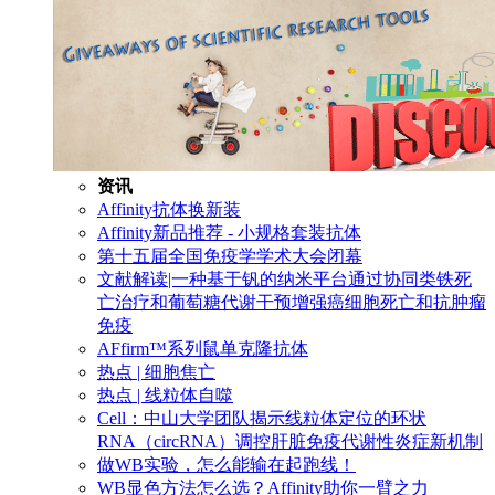
资讯
Affinity抗体换新装
Affinity新品推荐 - 小规格套装抗体
第十五届全国免疫学学术大会闭幕
文献解读|一种基于钒的纳米平台通过协同类铁死
亡治疗和葡萄糖代谢干预增强癌细胞死亡和抗肿瘤
免疫
AFfirm™系列鼠单克隆抗体
热点 | 细胞焦亡
热点 | 线粒体自噬
Cell：中山大学团队揭示线粒体定位的环状
RNA（circRNA）调控肝脏免疫代谢性炎症新机制
做WB实验，怎么能输在起跑线！
WB显色方法怎么选？Affinity助你一臂之力