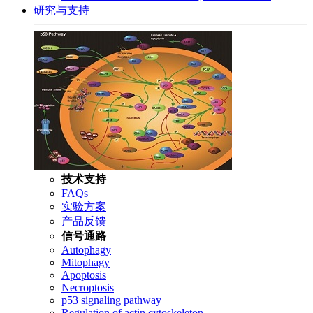
研究与支持
技术支持
FAQs
实验方案
产品反馈
信号通路
Autophagy
Mitophagy
Apoptosis
Necroptosis
p53 signaling pathway
Regulation of actin cytoskeleton