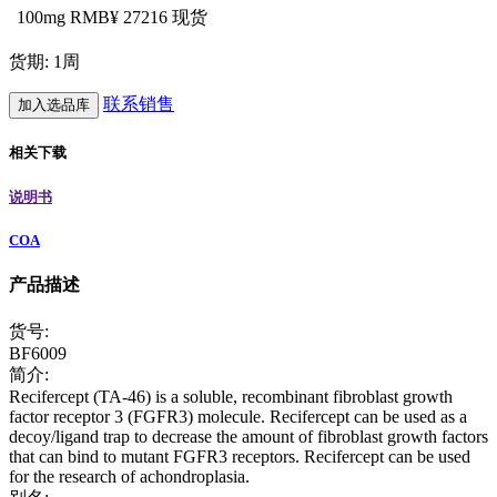
100mg
RMB¥ 27216
现货
货期: 1周
联系销售
加入选品库
相关下载
说明书
COA
产品描述
货号:
BF6009
简介:
Recifercept (TA-46) is a soluble, recombinant fibroblast growth
factor receptor 3 (FGFR3) molecule. Recifercept can be used as a
decoy/ligand trap to decrease the amount of fibroblast growth factors
that can bind to mutant FGFR3 receptors. Recifercept can be used
for the research of achondroplasia.