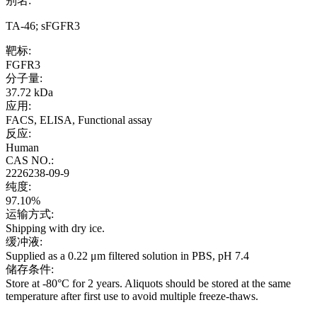
别名:
TA-46; sFGFR3
靶标:
FGFR3
分子量:
37.72 kDa
应用:
FACS, ELISA, Functional assay
反应:
Human
CAS NO.:
2226238-09-9
纯度:
97.10%
运输方式:
Shipping with dry ice.
缓冲液:
Supplied as a 0.22 μm filtered solution in PBS, pH 7.4
储存条件:
Store at -80°C for 2 years. Aliquots should be stored at the same
temperature after first use to avoid multiple freeze-thaws.