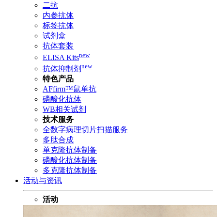
二抗
内参抗体
标签抗体
试剂盒
抗体套装
new
ELISA Kits
new
抗体抑制剂
特色产品
AFfirm™鼠单抗
磷酸化抗体
WB相关试剂
技术服务
全数字病理切片扫描服务
多肽合成
单克隆抗体制备
磷酸化抗体制备
多克隆抗体制备
活动与资讯
活动