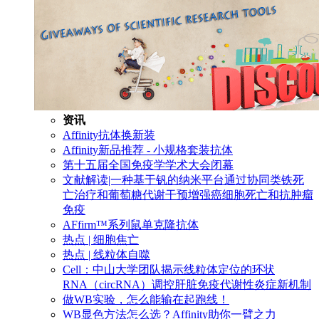
资讯
Affinity抗体换新装
Affinity新品推荐 - 小规格套装抗体
第十五届全国免疫学学术大会闭幕
文献解读|一种基于钒的纳米平台通过协同类铁死
亡治疗和葡萄糖代谢干预增强癌细胞死亡和抗肿瘤
免疫
AFfirm™系列鼠单克隆抗体
热点 | 细胞焦亡
热点 | 线粒体自噬
Cell：中山大学团队揭示线粒体定位的环状
RNA（circRNA）调控肝脏免疫代谢性炎症新机制
做WB实验，怎么能输在起跑线！
WB显色方法怎么选？Affinity助你一臂之力