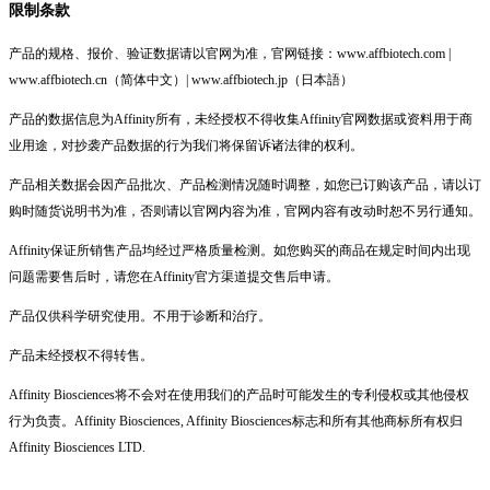
限制条款
产品的规格、报价、验证数据请以官网为准，官网链接：www.affbiotech.com |
www.affbiotech.cn（简体中文）| www.affbiotech.jp（日本語）
产品的数据信息为Affinity所有，未经授权不得收集Affinity官网数据或资料用于商
业用途，对抄袭产品数据的行为我们将保留诉诸法律的权利。
产品相关数据会因产品批次、产品检测情况随时调整，如您已订购该产品，请以订
购时随货说明书为准，否则请以官网内容为准，官网内容有改动时恕不另行通知。
Affinity保证所销售产品均经过严格质量检测。如您购买的商品在规定时间内出现
问题需要售后时，请您在Affinity官方渠道提交售后申请。
产品仅供科学研究使用。不用于诊断和治疗。
产品未经授权不得转售。
Affinity Biosciences将不会对在使用我们的产品时可能发生的专利侵权或其他侵权
行为负责。Affinity Biosciences, Affinity Biosciences标志和所有其他商标所有权归
Affinity Biosciences LTD.