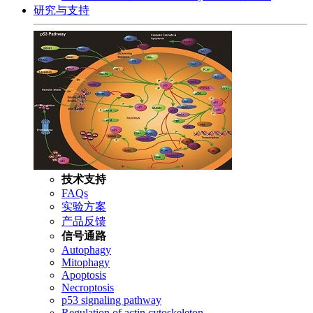
研究与支持
技术支持
FAQs
实验方案
产品反馈
信号通路
Autophagy
Mitophagy
Apoptosis
Necroptosis
p53 signaling pathway
Regulation of actin cytoskeleton