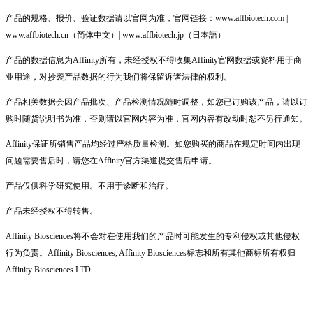
产品的规格、报价、验证数据请以官网为准，官网链接：www.affbiotech.com |
www.affbiotech.cn（简体中文）| www.affbiotech.jp（日本語）
产品的数据信息为Affinity所有，未经授权不得收集Affinity官网数据或资料用于商
业用途，对抄袭产品数据的行为我们将保留诉诸法律的权利。
产品相关数据会因产品批次、产品检测情况随时调整，如您已订购该产品，请以订
购时随货说明书为准，否则请以官网内容为准，官网内容有改动时恕不另行通知。
Affinity保证所销售产品均经过严格质量检测。如您购买的商品在规定时间内出现
问题需要售后时，请您在Affinity官方渠道提交售后申请。
产品仅供科学研究使用。不用于诊断和治疗。
产品未经授权不得转售。
Affinity Biosciences将不会对在使用我们的产品时可能发生的专利侵权或其他侵权
行为负责。Affinity Biosciences, Affinity Biosciences标志和所有其他商标所有权归
Affinity Biosciences LTD.