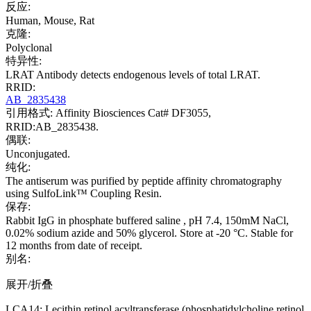
反应:
Human, Mouse, Rat
克隆:
Polyclonal
特异性:
LRAT Antibody detects endogenous levels of total LRAT.
RRID:
AB_2835438
引用格式: Affinity Biosciences Cat# DF3055,
RRID:AB_2835438.
偶联:
Unconjugated.
纯化:
The antiserum was purified by peptide affinity chromatography
using SulfoLink™ Coupling Resin.
保存:
Rabbit IgG in phosphate buffered saline , pH 7.4, 150mM NaCl,
0.02% sodium azide and 50% glycerol. Store at -20 °C. Stable for
12 months from date of receipt.
别名:
展开/折叠
LCA14; Lecithin retinol acyltransferase (phosphatidylcholine retinol