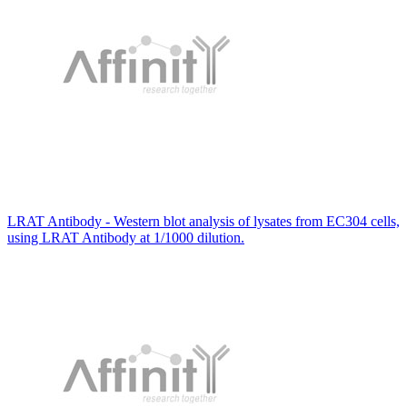
LRAT Antibody - Western blot analysis of lysates from EC304 cells,
using LRAT Antibody at 1/1000 dilution.