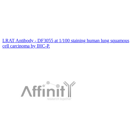
LRAT Antibody - DF3055 at 1/100 staining human lung squamous
cell carcinoma by IHC-P.