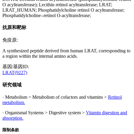
O acyltransferase); Lecithin retinol acyltransferase; LRAT;
LRAT_HUMAN; Phosphatidylcholine retinol O acyltransferase;
Phosphatidylcholine--retinol O-acyltransferase;
抗原和靶标
免疫原:
A synthesized peptide derived from human LRAT, corresponding to
a region within the internal amino acids.
基因/基因ID:
LRAT(9227)
研究领域
· Metabolism > Metabolism of cofactors and vitamins >
Retinol
metabolism.
· Organismal Systems > Digestive system >
Vitamin digestion and
absorption.
限制条款