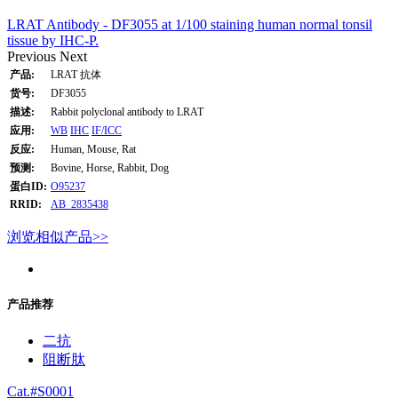
LRAT Antibody - DF3055 at 1/100 staining human normal tonsil
tissue by IHC-P.
Previous
Next
产品:
LRAT 抗体
货号:
DF3055
描述:
Rabbit polyclonal antibody to LRAT
应用:
WB
IHC
IF/ICC
反应:
Human, Mouse, Rat
预测:
Bovine, Horse, Rabbit, Dog
蛋白ID:
O95237
RRID:
AB_2835438
浏览相似产品>>
产品推荐
二抗
阻断肽
Cat.#S0001