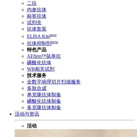
二抗
内参抗体
标签抗体
试剂盒
抗体套装
new
ELISA Kits
new
抗体抑制剂
特色产品
AFfirm™鼠单抗
磷酸化抗体
WB相关试剂
技术服务
全数字病理切片扫描服务
多肽合成
单克隆抗体制备
磷酸化抗体制备
多克隆抗体制备
活动与资讯
活动