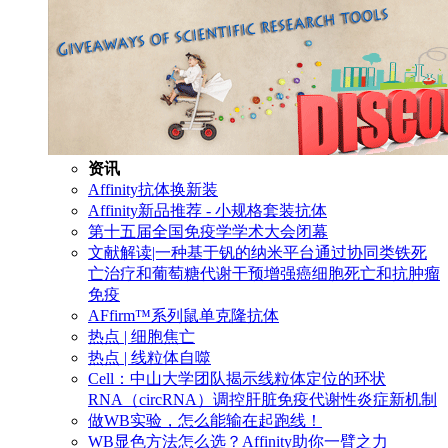
资讯
Affinity抗体换新装
Affinity新品推荐 - 小规格套装抗体
第十五届全国免疫学学术大会闭幕
文献解读|一种基于钒的纳米平台通过协同类铁死
亡治疗和葡萄糖代谢干预增强癌细胞死亡和抗肿瘤
免疫
AFfirm™系列鼠单克隆抗体
热点 | 细胞焦亡
热点 | 线粒体自噬
Cell：中山大学团队揭示线粒体定位的环状
RNA（circRNA）调控肝脏免疫代谢性炎症新机制
做WB实验，怎么能输在起跑线！
WB显色方法怎么选？Affinity助你一臂之力