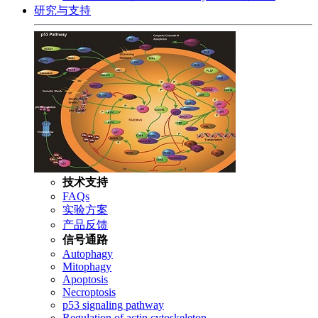
研究与支持
技术支持
FAQs
实验方案
产品反馈
信号通路
Autophagy
Mitophagy
Apoptosis
Necroptosis
p53 signaling pathway
Regulation of actin cytoskeleton