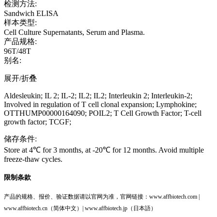
检测方法:
Sandwich ELISA
样本类型:
Cell Culture Supernatants, Serum and Plasma.
产品规格:
96T/48T
别名:
展开/折叠
Aldesleukin; IL 2; IL-2; IL2; IL2; Interleukin 2; Interleukin-2;
Involved in regulation of T cell clonal expansion; Lymphokine;
OTTHUMP00000164090; POIL2; T Cell Growth Factor; T-cell
growth factor; TCGF;
储存条件:
Store at 4℃ for 3 months, at -20℃ for 12 months. Avoid multiple
freeze-thaw cycles.
限制条款
产品的规格、报价、验证数据请以官网为准，官网链接：www.affbiotech.com |
www.affbiotech.cn（简体中文）| www.affbiotech.jp（日本語）