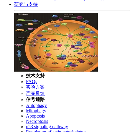
研究与支持
技术支持
FAQs
实验方案
产品反馈
信号通路
Autophagy
Mitophagy
Apoptosis
Necroptosis
p53 signaling pathway
Regulation of actin cytoskeleton