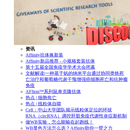
资讯
Affinity抗体换新装
Affinity新品推荐 - 小规格套装抗体
第十五届全国免疫学学术大会闭幕
文献解读|一种基于钒的纳米平台通过协同类铁死
亡治疗和葡萄糖代谢干预增强癌细胞死亡和抗肿瘤
免疫
AFfirm™系列鼠单克隆抗体
热点 | 细胞焦亡
热点 | 线粒体自噬
Cell：中山大学团队揭示线粒体定位的环状
RNA（circRNA）调控肝脏免疫代谢性炎症新机制
做WB实验，怎么能输在起跑线！
WB显色方法怎么选？Affinity助你一臂之力