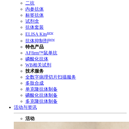
二抗
内参抗体
标签抗体
试剂盒
抗体套装
new
ELISA Kits
new
抗体抑制剂
特色产品
AFfirm™鼠单抗
磷酸化抗体
WB相关试剂
技术服务
全数字病理切片扫描服务
多肽合成
单克隆抗体制备
磷酸化抗体制备
多克隆抗体制备
活动与资讯
活动