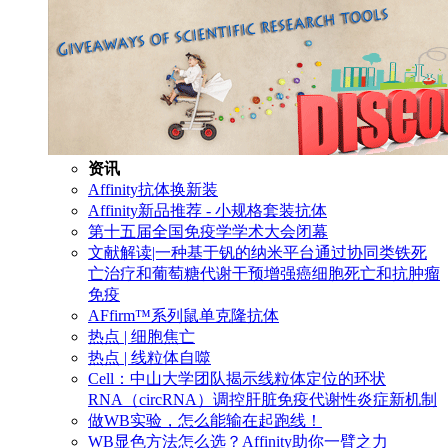
资讯
Affinity抗体换新装
Affinity新品推荐 - 小规格套装抗体
第十五届全国免疫学学术大会闭幕
文献解读|一种基于钒的纳米平台通过协同类铁死
亡治疗和葡萄糖代谢干预增强癌细胞死亡和抗肿瘤
免疫
AFfirm™系列鼠单克隆抗体
热点 | 细胞焦亡
热点 | 线粒体自噬
Cell：中山大学团队揭示线粒体定位的环状
RNA（circRNA）调控肝脏免疫代谢性炎症新机制
做WB实验，怎么能输在起跑线！
WB显色方法怎么选？Affinity助你一臂之力