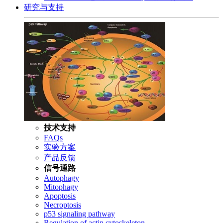
研究与支持
技术支持
FAQs
实验方案
产品反馈
信号通路
Autophagy
Mitophagy
Apoptosis
Necroptosis
p53 signaling pathway
Regulation of actin cytoskeleton