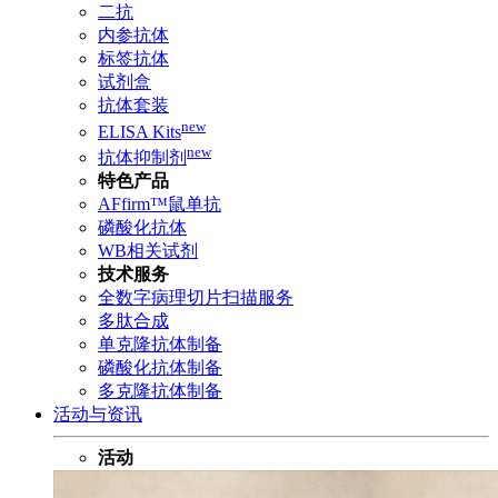
二抗
内参抗体
标签抗体
试剂盒
抗体套装
new
ELISA Kits
new
抗体抑制剂
特色产品
AFfirm™鼠单抗
磷酸化抗体
WB相关试剂
技术服务
全数字病理切片扫描服务
多肽合成
单克隆抗体制备
磷酸化抗体制备
多克隆抗体制备
活动与资讯
活动