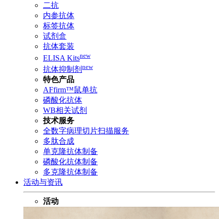
二抗
内参抗体
标签抗体
试剂盒
抗体套装
new
ELISA Kits
new
抗体抑制剂
特色产品
AFfirm™鼠单抗
磷酸化抗体
WB相关试剂
技术服务
全数字病理切片扫描服务
多肽合成
单克隆抗体制备
磷酸化抗体制备
多克隆抗体制备
活动与资讯
活动