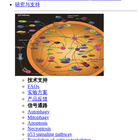
研究与支持
技术支持
FAQs
实验方案
产品反馈
信号通路
Autophagy
Mitophagy
Apoptosis
Necroptosis
p53 signaling pathway
Regulation of actin cytoskeleton