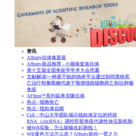
资讯
Affinity抗体换新装
Affinity新品推荐 - 小规格套装抗体
第十五届全国免疫学学术大会闭幕
文献解读|一种基于钒的纳米平台通过协同类铁死
亡治疗和葡萄糖代谢干预增强癌细胞死亡和抗肿瘤
免疫
AFfirm™系列鼠单克隆抗体
热点 | 细胞焦亡
热点 | 线粒体自噬
Cell：中山大学团队揭示线粒体定位的环状
RNA（circRNA）调控肝脏免疫代谢性炎症新机制
做WB实验，怎么能输在起跑线！
WB显色方法怎么选？Affinity助你一臂之力