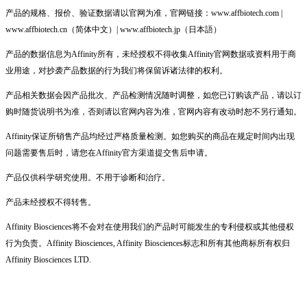
产品的规格、报价、验证数据请以官网为准，官网链接：www.affbiotech.com |
www.affbiotech.cn（简体中文）| www.affbiotech.jp（日本語）
产品的数据信息为Affinity所有，未经授权不得收集Affinity官网数据或资料用于商
业用途，对抄袭产品数据的行为我们将保留诉诸法律的权利。
产品相关数据会因产品批次、产品检测情况随时调整，如您已订购该产品，请以订
购时随货说明书为准，否则请以官网内容为准，官网内容有改动时恕不另行通知。
Affinity保证所销售产品均经过严格质量检测。如您购买的商品在规定时间内出现
问题需要售后时，请您在Affinity官方渠道提交售后申请。
产品仅供科学研究使用。不用于诊断和治疗。
产品未经授权不得转售。
Affinity Biosciences将不会对在使用我们的产品时可能发生的专利侵权或其他侵权
行为负责。Affinity Biosciences, Affinity Biosciences标志和所有其他商标所有权归
Affinity Biosciences LTD.