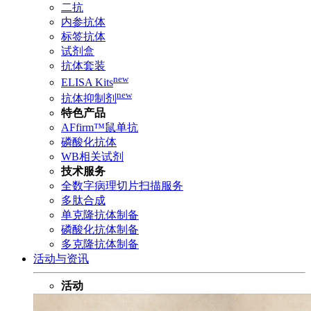
二抗
内参抗体
标签抗体
试剂盒
抗体套装
new
ELISA Kits
new
抗体抑制剂
特色产品
AFfirm™鼠单抗
磷酸化抗体
WB相关试剂
技术服务
全数字病理切片扫描服务
多肽合成
单克隆抗体制备
磷酸化抗体制备
多克隆抗体制备
活动与资讯
活动