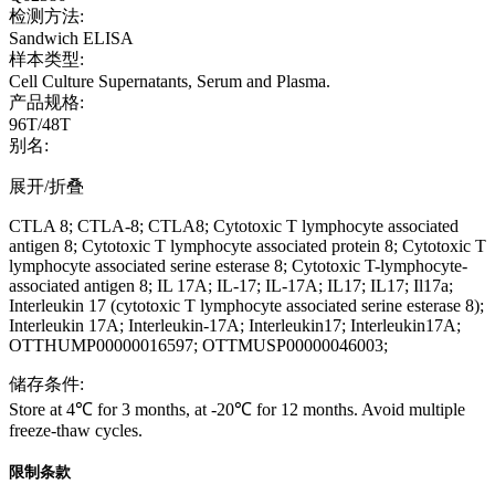
检测方法:
Sandwich ELISA
样本类型:
Cell Culture Supernatants, Serum and Plasma.
产品规格:
96T/48T
别名:
展开/折叠
CTLA 8; CTLA-8; CTLA8; Cytotoxic T lymphocyte associated
antigen 8; Cytotoxic T lymphocyte associated protein 8; Cytotoxic T
lymphocyte associated serine esterase 8; Cytotoxic T-lymphocyte-
associated antigen 8; IL 17A; IL-17; IL-17A; IL17; IL17; Il17a;
Interleukin 17 (cytotoxic T lymphocyte associated serine esterase 8);
Interleukin 17A; Interleukin-17A; Interleukin17; Interleukin17A;
OTTHUMP00000016597; OTTMUSP00000046003;
储存条件:
Store at 4℃ for 3 months, at -20℃ for 12 months. Avoid multiple
freeze-thaw cycles.
限制条款