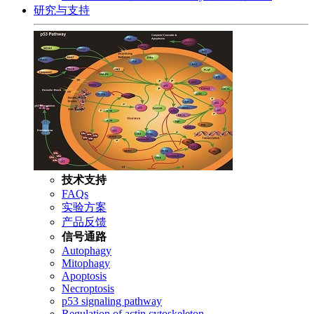
研究与支持
技术支持
FAQs
实验方案
产品反馈
信号通路
Autophagy
Mitophagy
Apoptosis
Necroptosis
p53 signaling pathway
Regulation of actin cytoskeleton