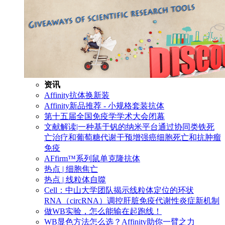
资讯
Affinity抗体换新装
Affinity新品推荐 - 小规格套装抗体
第十五届全国免疫学学术大会闭幕
文献解读|一种基于钒的纳米平台通过协同类铁死
亡治疗和葡萄糖代谢干预增强癌细胞死亡和抗肿瘤
免疫
AFfirm™系列鼠单克隆抗体
热点 | 细胞焦亡
热点 | 线粒体自噬
Cell：中山大学团队揭示线粒体定位的环状
RNA（circRNA）调控肝脏免疫代谢性炎症新机制
做WB实验，怎么能输在起跑线！
WB显色方法怎么选？Affinity助你一臂之力