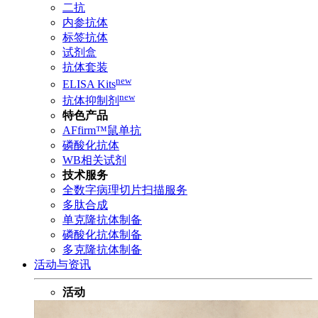
二抗
内参抗体
标签抗体
试剂盒
抗体套装
new
ELISA Kits
new
抗体抑制剂
特色产品
AFfirm™鼠单抗
磷酸化抗体
WB相关试剂
技术服务
全数字病理切片扫描服务
多肽合成
单克隆抗体制备
磷酸化抗体制备
多克隆抗体制备
活动与资讯
活动