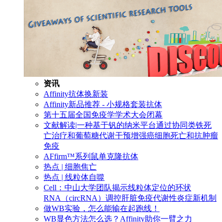
资讯
Affinity抗体换新装
Affinity新品推荐 - 小规格套装抗体
第十五届全国免疫学学术大会闭幕
文献解读|一种基于钒的纳米平台通过协同类铁死
亡治疗和葡萄糖代谢干预增强癌细胞死亡和抗肿瘤
免疫
AFfirm™系列鼠单克隆抗体
热点 | 细胞焦亡
热点 | 线粒体自噬
Cell：中山大学团队揭示线粒体定位的环状
RNA（circRNA）调控肝脏免疫代谢性炎症新机制
做WB实验，怎么能输在起跑线！
WB显色方法怎么选？Affinity助你一臂之力