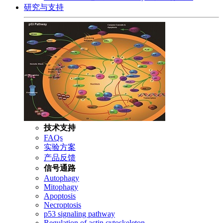
研究与支持
技术支持
FAQs
实验方案
产品反馈
信号通路
Autophagy
Mitophagy
Apoptosis
Necroptosis
p53 signaling pathway
Regulation of actin cytoskeleton