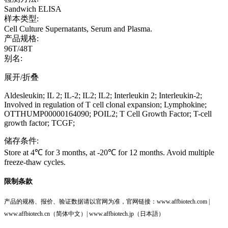
Sandwich ELISA
样本类型:
Cell Culture Supernatants, Serum and Plasma.
产品规格:
96T/48T
别名:
展开/折叠
Aldesleukin; IL 2; IL-2; IL2; IL2; Interleukin 2; Interleukin-2;
Involved in regulation of T cell clonal expansion; Lymphokine;
OTTHUMP00000164090; POIL2; T Cell Growth Factor; T-cell
growth factor; TCGF;
储存条件:
Store at 4℃ for 3 months, at -20℃ for 12 months. Avoid multiple
freeze-thaw cycles.
限制条款
产品的规格、报价、验证数据请以官网为准，官网链接：www.affbiotech.com |
www.affbiotech.cn（简体中文）| www.affbiotech.jp（日本語）