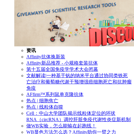
资讯
Affinity抗体换新装
Affinity新品推荐 - 小规格套装抗体
第十五届全国免疫学学术大会闭幕
文献解读|一种基于钒的纳米平台通过协同类铁死
亡治疗和葡萄糖代谢干预增强癌细胞死亡和抗肿瘤
免疫
AFfirm™系列鼠单克隆抗体
热点 | 细胞焦亡
热点 | 线粒体自噬
Cell：中山大学团队揭示线粒体定位的环状
RNA（circRNA）调控肝脏免疫代谢性炎症新机制
做WB实验，怎么能输在起跑线！
WB显色方法怎么选？Affinity助你一臂之力