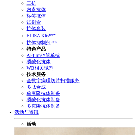
二抗
内参抗体
标签抗体
试剂盒
抗体套装
new
ELISA Kits
new
抗体抑制剂
特色产品
AFfirm™鼠单抗
磷酸化抗体
WB相关试剂
技术服务
全数字病理切片扫描服务
多肽合成
单克隆抗体制备
磷酸化抗体制备
多克隆抗体制备
活动与资讯
活动