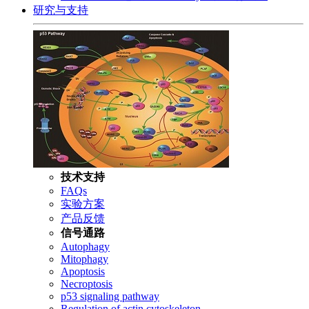
研究与支持
技术支持
FAQs
实验方案
产品反馈
信号通路
Autophagy
Mitophagy
Apoptosis
Necroptosis
p53 signaling pathway
Regulation of actin cytoskeleton