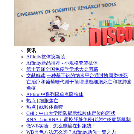
资讯
Affinity抗体换新装
Affinity新品推荐 - 小规格套装抗体
第十五届全国免疫学学术大会闭幕
文献解读|一种基于钒的纳米平台通过协同类铁死
亡治疗和葡萄糖代谢干预增强癌细胞死亡和抗肿瘤
免疫
AFfirm™系列鼠单克隆抗体
热点 | 细胞焦亡
热点 | 线粒体自噬
Cell：中山大学团队揭示线粒体定位的环状
RNA（circRNA）调控肝脏免疫代谢性炎症新机制
做WB实验，怎么能输在起跑线！
WB显色方法怎么选？Affinity助你一臂之力