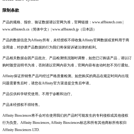
限制条款
产品的规格、报价、验证数据请以官网为准，官网链接：www.affbiotech.com |
www.affbiotech.cn（简体中文）| www.affbiotech.jp（日本語）
产品的数据信息为Affinity所有，未经授权不得收集Affinity官网数据或资料用于商
业用途，对抄袭产品数据的行为我们将保留诉诸法律的权利。
产品相关数据会因产品批次、产品检测情况随时调整，如您已订购该产品，请以订
购时随货说明书为准，否则请以官网内容为准，官网内容有改动时恕不另行通知。
Affinity保证所销售产品均经过严格质量检测。如您购买的商品在规定时间内出现
问题需要售后时，请您在Affinity官方渠道提交售后申请。
产品仅供科学研究使用。不用于诊断和治疗。
产品未经授权不得转售。
Affinity Biosciences将不会对在使用我们的产品时可能发生的专利侵权或其他侵权
行为负责。Affinity Biosciences, Affinity Biosciences标志和所有其他商标所有权归
Affinity Biosciences LTD.