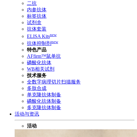
二抗
内参抗体
标签抗体
试剂盒
抗体套装
new
ELISA Kits
new
抗体抑制剂
特色产品
AFfirm™鼠单抗
磷酸化抗体
WB相关试剂
技术服务
全数字病理切片扫描服务
多肽合成
单克隆抗体制备
磷酸化抗体制备
多克隆抗体制备
活动与资讯
活动