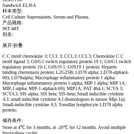
Sandwich ELISA
样本类型:
Cell Culture Supernatants, Serum and Plasma.
产品规格:
96T/48T
别名:
展开/折叠
C C motif chemokine 3; CCL 3; CCL3; CCL3; Chemokine C C
motif ligand 3; G0/G1 switch regulatory protein 19 1; G0/G1 switch
regulatory protein 19-1; G0S19 1; G0S19 1 protein; Heparin
binding chemotaxis protein; L2G25B; LD78 alpha; LD78-alpha(4-
69); LD78alpha; Macrophage inflammatory protein 1 alpha;
Macrophage inflammatory protein 1-alpha; MIP 1 alpha; MIP 1A;
MIP-1-alpha; MIP-1-alpha(4-69); MIP1A; PAT 464.1; SCYA 3;
SCYA3; SIS alpha; SIS beta; SIS-beta; Small inducible cytokine
A3; small inducible cytokine A3 (homologous to mouse Mip-1a);
Small-inducible cytokine A3; Tonsillar lymphocyte LD78 alpha
protein;
储存条件:
Store at 4℃ for 3 months, at -20℃ for 12 months. Avoid multiple
freeze-thaw cycles.