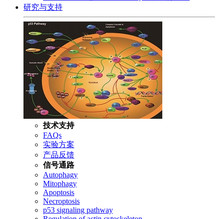
研究与支持
技术支持
FAQs
实验方案
产品反馈
信号通路
Autophagy
Mitophagy
Apoptosis
Necroptosis
p53 signaling pathway
Regulation of actin cytoskeleton