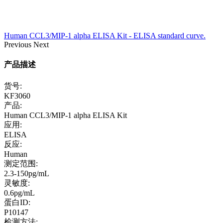
Human CCL3/MIP-1 alpha ELISA Kit - ELISA standard curve.
Previous
Next
产品描述
货号:
KF3060
产品:
Human CCL3/MIP-1 alpha ELISA Kit
应用:
ELISA
反应:
Human
测定范围:
2.3-150pg/mL
灵敏度:
0.6pg/mL
蛋白ID:
P10147
检测方法: