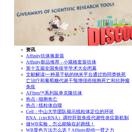
资讯
Affinity抗体换新装
Affinity新品推荐 - 小规格套装抗体
第十五届全国免疫学学术大会闭幕
文献解读|一种基于钒的纳米平台通过协同类铁死
亡治疗和葡萄糖代谢干预增强癌细胞死亡和抗肿瘤
免疫
AFfirm™系列鼠单克隆抗体
热点 | 细胞焦亡
热点 | 线粒体自噬
Cell：中山大学团队揭示线粒体定位的环状
RNA（circRNA）调控肝脏免疫代谢性炎症新机制
做WB实验，怎么能输在起跑线！
WB显色方法怎么选？Affinity助你一臂之力