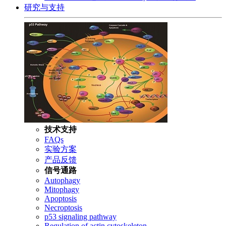
研究与支持
技术支持
FAQs
实验方案
产品反馈
信号通路
Autophagy
Mitophagy
Apoptosis
Necroptosis
p53 signaling pathway
Regulation of actin cytoskeleton