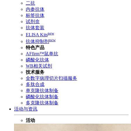
二抗
内参抗体
标签抗体
试剂盒
抗体套装
new
ELISA Kits
new
抗体抑制剂
特色产品
AFfirm™鼠单抗
磷酸化抗体
WB相关试剂
技术服务
全数字病理切片扫描服务
多肽合成
单克隆抗体制备
磷酸化抗体制备
多克隆抗体制备
活动与资讯
活动