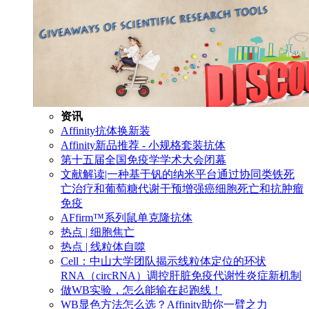
资讯
Affinity抗体换新装
Affinity新品推荐 - 小规格套装抗体
第十五届全国免疫学学术大会闭幕
文献解读|一种基于钒的纳米平台通过协同类铁死
亡治疗和葡萄糖代谢干预增强癌细胞死亡和抗肿瘤
免疫
AFfirm™系列鼠单克隆抗体
热点 | 细胞焦亡
热点 | 线粒体自噬
Cell：中山大学团队揭示线粒体定位的环状
RNA（circRNA）调控肝脏免疫代谢性炎症新机制
做WB实验，怎么能输在起跑线！
WB显色方法怎么选？Affinity助你一臂之力