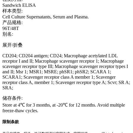
Sandwich ELISA
样本类型:
Cell Culture Supernatants, Serum and Plasma.
产品规格:
96T/48T
别名:
展开/折叠
CD204; CD204 antigen; CD24; Macrophage acetylated LDL
receptor I and II; Macrophage scavenger receptor 1; Macrophage
scavenger receptor type III; Macrophage scavenger receptor types I
and II; Msr 1; MSR1; MSRE; phSR1; phSR2; SCARA 1;
SCARA1; Scavenger receptor class A member 1; Scavenger
receptor class A, member 1; Scavenger receptor type A; Scvr; SR A;
SRA;
储存条件:
Store at 4℃ for 3 months, at -20℃ for 12 months. Avoid multiple
freeze-thaw cycles.
限制条款