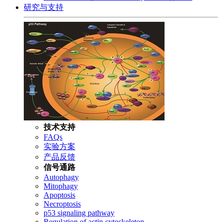
研究与支持
技术支持
FAQs
实验方案
产品反馈
信号通路
Autophagy
Mitophagy
Apoptosis
Necroptosis
p53 signaling pathway
Regulation of actin cytoskeleton