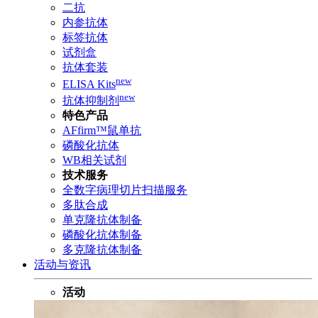
二抗
内参抗体
标签抗体
试剂盒
抗体套装
new
ELISA Kits
new
抗体抑制剂
特色产品
AFfirm™鼠单抗
磷酸化抗体
WB相关试剂
技术服务
全数字病理切片扫描服务
多肽合成
单克隆抗体制备
磷酸化抗体制备
多克隆抗体制备
活动与资讯
活动