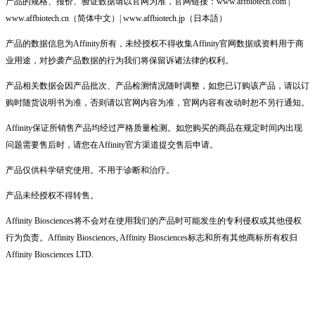
产品的规格、报价、验证数据请以官网为准，官网链接：www.affbiotech.com |
www.affbiotech.cn（简体中文）| www.affbiotech.jp（日本語）
产品的数据信息为Affinity所有，未经授权不得收集Affinity官网数据或资料用于商
业用途，对抄袭产品数据的行为我们将保留诉诸法律的权利。
产品相关数据会因产品批次、产品检测情况随时调整，如您已订购该产品，请以订
购时随货说明书为准，否则请以官网内容为准，官网内容有改动时恕不另行通知。
Affinity保证所销售产品均经过严格质量检测。如您购买的商品在规定时间内出现
问题需要售后时，请您在Affinity官方渠道提交售后申请。
产品仅供科学研究使用。不用于诊断和治疗。
产品未经授权不得转售。
Affinity Biosciences将不会对在使用我们的产品时可能发生的专利侵权或其他侵权
行为负责。Affinity Biosciences, Affinity Biosciences标志和所有其他商标所有权归
Affinity Biosciences LTD.