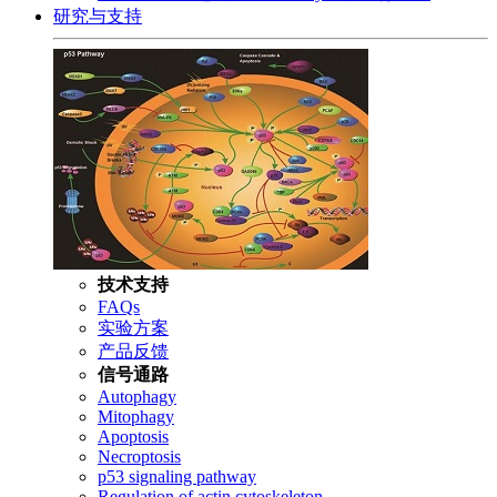
研究与支持
技术支持
FAQs
实验方案
产品反馈
信号通路
Autophagy
Mitophagy
Apoptosis
Necroptosis
p53 signaling pathway
Regulation of actin cytoskeleton