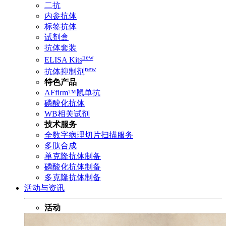
二抗
内参抗体
标签抗体
试剂盒
抗体套装
new
ELISA Kits
new
抗体抑制剂
特色产品
AFfirm™鼠单抗
磷酸化抗体
WB相关试剂
技术服务
全数字病理切片扫描服务
多肽合成
单克隆抗体制备
磷酸化抗体制备
多克隆抗体制备
活动与资讯
活动