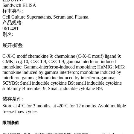
Sandwich ELISA
样本类型:
Cell Culture Supernatants, Serum and Plasma.
产品规格:
96T/48T
别名:
展开/折叠
C-X-C motif chemokine 9; chemokine (C-X-C motif) ligand 9;
CMK; crg-10; CXCL9; CXCL9; gamma interferon induced
monokine; Gamma-interferon-induced monokine; HuMIG; MIG;
monokine induced by gamma interferon; monokine induced by
interferon gamma; Monokine induced by interferon-gamma;
SCYB9; Small inducible cytokine B9; small inducible cytokine
subfamily B member 9; Small-inducible cytokine B9;
储存条件:
Store at 4℃ for 3 months, at -20℃ for 12 months. Avoid multiple
freeze-thaw cycles.
限制条款