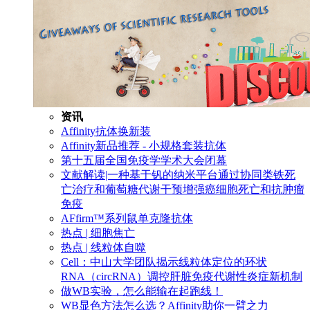
资讯
Affinity抗体换新装
Affinity新品推荐 - 小规格套装抗体
第十五届全国免疫学学术大会闭幕
文献解读|一种基于钒的纳米平台通过协同类铁死
亡治疗和葡萄糖代谢干预增强癌细胞死亡和抗肿瘤
免疫
AFfirm™系列鼠单克隆抗体
热点 | 细胞焦亡
热点 | 线粒体自噬
Cell：中山大学团队揭示线粒体定位的环状
RNA（circRNA）调控肝脏免疫代谢性炎症新机制
做WB实验，怎么能输在起跑线！
WB显色方法怎么选？Affinity助你一臂之力