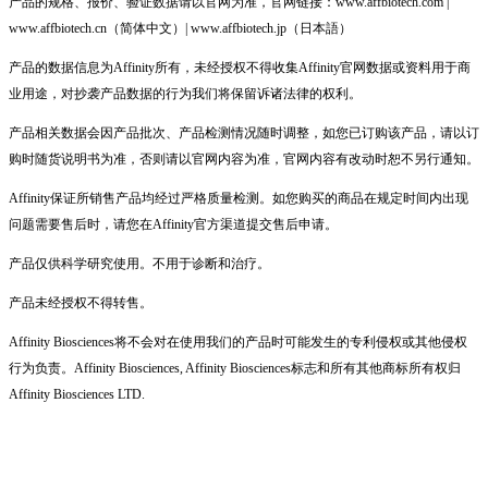
产品的规格、报价、验证数据请以官网为准，官网链接：www.affbiotech.com |
www.affbiotech.cn（简体中文）| www.affbiotech.jp（日本語）
产品的数据信息为Affinity所有，未经授权不得收集Affinity官网数据或资料用于商
业用途，对抄袭产品数据的行为我们将保留诉诸法律的权利。
产品相关数据会因产品批次、产品检测情况随时调整，如您已订购该产品，请以订
购时随货说明书为准，否则请以官网内容为准，官网内容有改动时恕不另行通知。
Affinity保证所销售产品均经过严格质量检测。如您购买的商品在规定时间内出现
问题需要售后时，请您在Affinity官方渠道提交售后申请。
产品仅供科学研究使用。不用于诊断和治疗。
产品未经授权不得转售。
Affinity Biosciences将不会对在使用我们的产品时可能发生的专利侵权或其他侵权
行为负责。Affinity Biosciences, Affinity Biosciences标志和所有其他商标所有权归
Affinity Biosciences LTD.