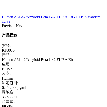
Human Aβ1-42/Amyloid Beta 1-42 ELISA Kit - ELISA standard
curve.
Previous
Next
产品描述
货号:
KF3035
产品:
Human Aβ1-42/Amyloid Beta 1-42 ELISA Kit
应用:
ELISA
反应:
Human
测定范围:
62.5-2000pg/mL
灵敏度:
33.5pg/mL
蛋白ID:
P05067