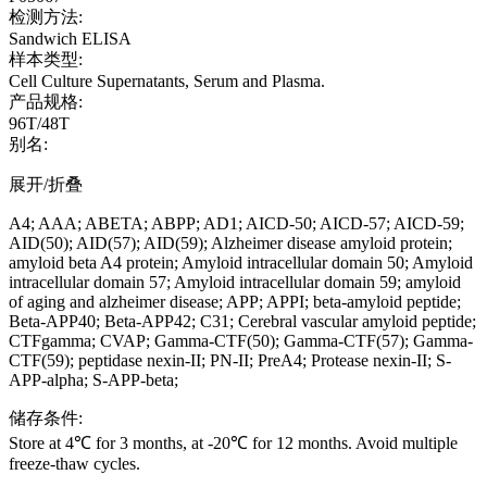
检测方法:
Sandwich ELISA
样本类型:
Cell Culture Supernatants, Serum and Plasma.
产品规格:
96T/48T
别名:
展开/折叠
A4; AAA; ABETA; ABPP; AD1; AICD-50; AICD-57; AICD-59;
AID(50); AID(57); AID(59); Alzheimer disease amyloid protein;
amyloid beta A4 protein; Amyloid intracellular domain 50; Amyloid
intracellular domain 57; Amyloid intracellular domain 59; amyloid
of aging and alzheimer disease; APP; APPI; beta-amyloid peptide;
Beta-APP40; Beta-APP42; C31; Cerebral vascular amyloid peptide;
CTFgamma; CVAP; Gamma-CTF(50); Gamma-CTF(57); Gamma-
CTF(59); peptidase nexin-II; PN-II; PreA4; Protease nexin-II; S-
APP-alpha; S-APP-beta;
储存条件:
Store at 4℃ for 3 months, at -20℃ for 12 months. Avoid multiple
freeze-thaw cycles.