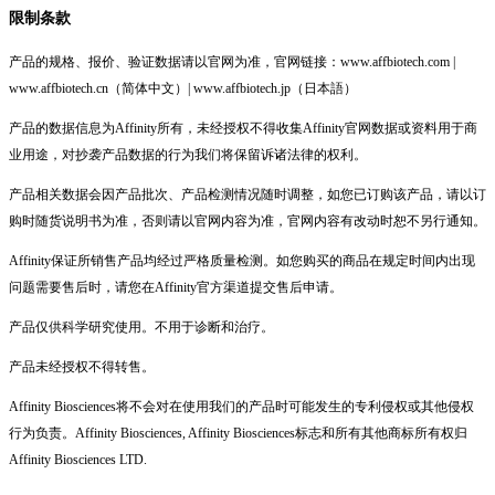
限制条款
产品的规格、报价、验证数据请以官网为准，官网链接：www.affbiotech.com |
www.affbiotech.cn（简体中文）| www.affbiotech.jp（日本語）
产品的数据信息为Affinity所有，未经授权不得收集Affinity官网数据或资料用于商
业用途，对抄袭产品数据的行为我们将保留诉诸法律的权利。
产品相关数据会因产品批次、产品检测情况随时调整，如您已订购该产品，请以订
购时随货说明书为准，否则请以官网内容为准，官网内容有改动时恕不另行通知。
Affinity保证所销售产品均经过严格质量检测。如您购买的商品在规定时间内出现
问题需要售后时，请您在Affinity官方渠道提交售后申请。
产品仅供科学研究使用。不用于诊断和治疗。
产品未经授权不得转售。
Affinity Biosciences将不会对在使用我们的产品时可能发生的专利侵权或其他侵权
行为负责。Affinity Biosciences, Affinity Biosciences标志和所有其他商标所有权归
Affinity Biosciences LTD.