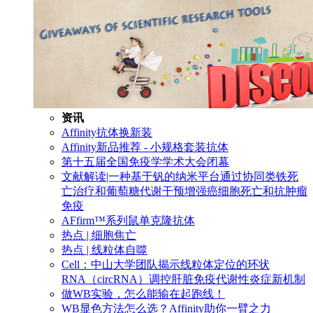
资讯
Affinity抗体换新装
Affinity新品推荐 - 小规格套装抗体
第十五届全国免疫学学术大会闭幕
文献解读|一种基于钒的纳米平台通过协同类铁死
亡治疗和葡萄糖代谢干预增强癌细胞死亡和抗肿瘤
免疫
AFfirm™系列鼠单克隆抗体
热点 | 细胞焦亡
热点 | 线粒体自噬
Cell：中山大学团队揭示线粒体定位的环状
RNA（circRNA）调控肝脏免疫代谢性炎症新机制
做WB实验，怎么能输在起跑线！
WB显色方法怎么选？Affinity助你一臂之力