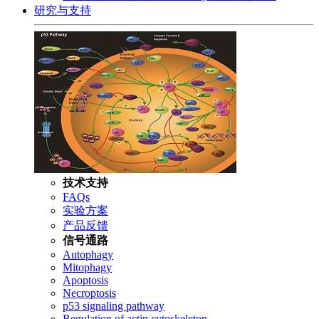
研究与支持
技术支持
FAQs
实验方案
产品反馈
信号通路
Autophagy
Mitophagy
Apoptosis
Necroptosis
p53 signaling pathway
Regulation of actin cytoskeleton