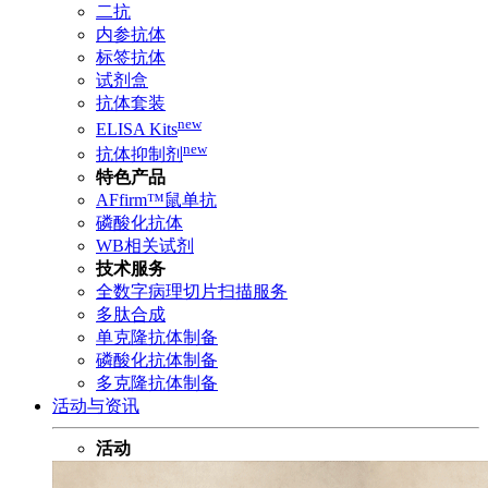
二抗
内参抗体
标签抗体
试剂盒
抗体套装
new
ELISA Kits
new
抗体抑制剂
特色产品
AFfirm™鼠单抗
磷酸化抗体
WB相关试剂
技术服务
全数字病理切片扫描服务
多肽合成
单克隆抗体制备
磷酸化抗体制备
多克隆抗体制备
活动与资讯
活动